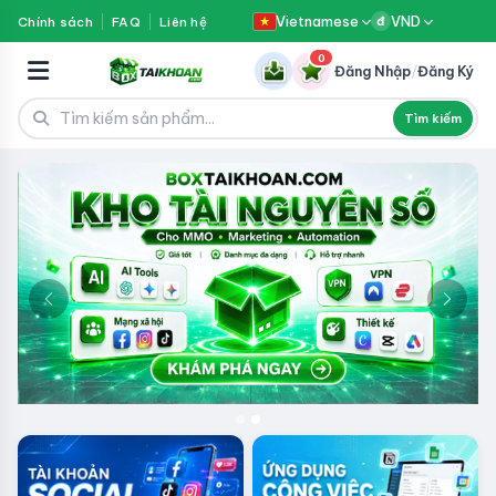
Vietnamese
VND
Chính sách
FAQ
Liên hệ
đ
0
Đăng Nhập
/
Đăng Ký
Tìm kiếm