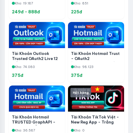
Kho: 19.187
Kho: 851
Days - Chưa Qua Dịch Vụ
249đ - 888đ
225đ
Tài Khoản Outlook
Tài Khoản Hotmail Trust
Trusted OAuth2 Live 12
- OAuth2
Đến 36 Tháng –
[IMAP/POP3/GRAPH]
Kho: 74.080
Kho: 98.123
IMAP/POP3/GRAPH –
Live 12 đến 36 Months -
Zin 100% – Còn Skip 7
Zin 100% - Còn Skip 7
375đ
375đ
Ngày
Ngày
Hết hàng
Tài Khoản Hotmail
Tài Khoản TikTok Việt -
TRUSTED GraphAPI -
New Reg App - Trắng
Live Vĩnh Viễn, Mail Khôi
Thông Tin
Kho: 36.587
Kho: 0
Phục Fviainboxes - Chưa