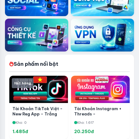
Sản phẩm nổi bật
Hết hàng
Tài Khoản TikTok Việt -
Tài Khoản Instagram +
New Reg App - Trắng
Threads -
Thông Tin
TempMail.plus - Full 2FA
Kho: 0
Kho: 1.617
1.485đ
20.250đ