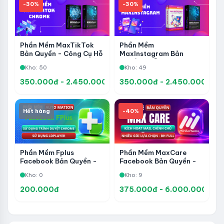
-30%
-30%
Phần Mềm MaxTikTok
Phần Mềm
Bản Quyền - Công Cụ Hỗ
MaxInstagram Bản
Trợ Quản Lý, Chăm Sóc
Quyền - Hỗ Trợ Quản Lý,
Kho: 50
Kho: 49
Và Tự Động Hóa Tài
Chăm Sóc Và Tự Động
Khoản TikTok
Hóa Tài Khoản
350.000đ - 2.450.000đ
350.000đ - 2.450.000đ
Instagram
Hết hàng
-40%
Phần Mềm Fplus
Phần Mềm MaxCare
Facebook Bản Quyền -
Facebook Bản Quyền -
Automation Và Quản Lý
Dùng Mã Code Trên Mail
Kho: 0
Kho: 9
Tài Khoản
Chính Chủ
200.000đ
375.000đ - 6.000.000đ