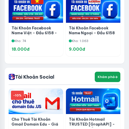
Tài Khoản Facebook
Tài Khoản Facebook
Name Việt - Đầu 6158 -
Name Ngoại - Đầu 6158
2FA - Veri Phone -
- Veri Phone - Đã Thêm
Kho: 74
Kho: 1.063
Hotmail Trust - Zin ADS
Hotmail - 2FA Zin 100% -
- Reg Trên 3 Tháng
Reg Trên 3 Tháng - Đầu
18.000đ
9.000đ
6158
Tài Khoản Social
Khám phá
-10%
Cho Thuê Tài Khoản
Tài Khoản Hotmail
Gmail Domain Edu - Giá
TRUSTED [GraphAPI] -
Rẻ
Live Vĩnh Viễn - Skip 7