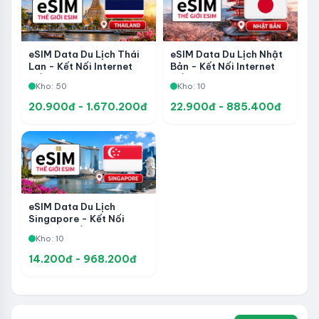
eSIM Data Du Lịch Thái
eSIM Data Du Lịch Nhật
Lan - Kết Nối Internet
Bản - Kết Nối Internet
Tốc Độ Cao, Kích Hoạt
Tốc Độ Cao, Kích Hoạt
Kho: 50
Kho: 10
Nhanh Và Tiện Lợi
Nhanh Và Tiện Lợi
20.900đ - 1.670.200đ
22.900đ - 885.400đ
eSIM Data Du Lịch
Singapore - Kết Nối
Internet Tốc Độ Cao,
Kho: 10
Kích Hoạt Nhanh Và Tiện
Lợi
14.200đ - 968.200đ