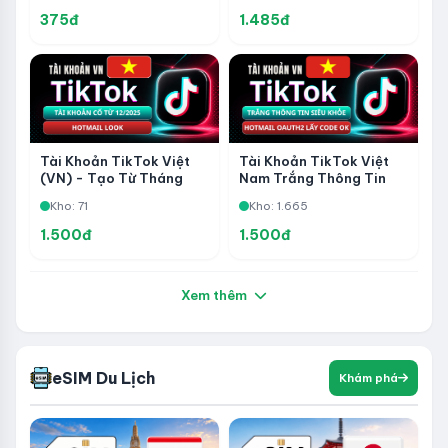
Qua Dịch Vụ
375đ
1.485đ
Tài Khoản TikTok Việt
Tài Khoản TikTok Việt
(VN) - Tạo Từ Tháng
Nam Trắng Thông Tin
12/2025 - Hotmail Lock
Siêu Khỏe - Hotmail
Kho: 71
Kho: 1.665
- Acc Cổ Ngon
Trust OAuth2 Live Login
Được - Lấy Code Được
1.500đ
1.500đ
Xem thêm
eSIM Du Lịch
Khám phá