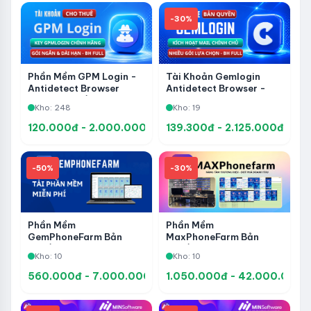
-30%
Phần Mềm GPM Login -
Tài Khoản Gemlogin
Antidetect Browser
Antidetect Browser -
Quản Lý Nhiều Tài Khoản
Nâng Chính Chủ, Quản Lý
Kho: 248
Kho: 19
Nhiều Tài Khoản
120.000đ - 2.000.000đ
139.300đ - 2.125.000đ
-50%
-30%
Phần Mềm
Phần Mềm
GemPhoneFarm Bản
MaxPhoneFarm Bản
Quyền - Automation
Quyền - Tự Động Hóa
Kho: 10
Kho: 10
No-Code Hỗ Trợ Treo
Facebook Trên Điện
App, Quản Lý Đa Thiết Bị
Thoại, Nuôi Tài Khoản
560.000đ - 7.000.000đ
1.050.000đ - 42.000.000đ
Và Vận Hành Social
Và Quản Lý Phone Farm