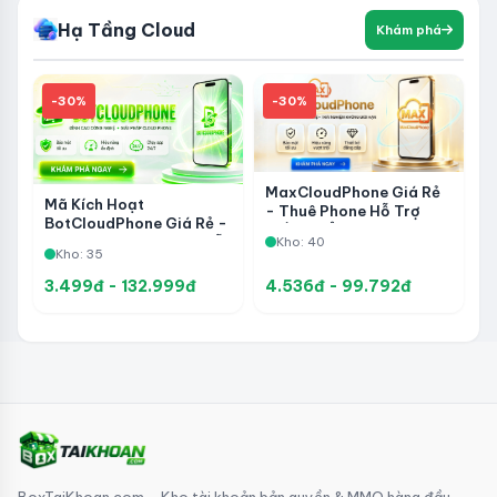
Hạ Tầng Cloud
Khám phá
-30%
-30%
MaxCloudPhone Giá Rẻ
Mã Kích Hoạt
- Thuê Phone Hỗ Trợ
BotCloudPhone Giá Rẻ -
Điều Khiển Từ Xa,
CloudPhone Android Hỗ
Kho: 40
Automation Social Và
Kho: 35
Trợ Treo App,
Nuôi Tài Khoản
Automation Mobile Và
3.499đ - 132.999đ
4.536đ - 99.792đ
Vận Hành Social
BoxTaiKhoan.com - Kho tài khoản bản quyền & MMO hàng đầu