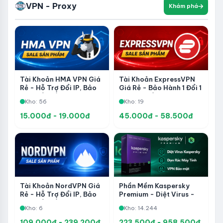
VPN - Proxy
Khám phá
Tài Khoản HMA VPN Giá
Tài Khoản ExpressVPN
Rẻ - Hỗ Trợ Đổi IP, Bảo
Giá Rẻ - Bảo Hành 1 Đổi 1
Mật Kết Nối Và Truy Cập
Trong Suốt Thời Gian Sử
Kho: 56
Kho: 19
Riêng Tư
Dụng
15.000đ - 19.000đ
45.000đ - 58.500đ
Phần Mềm Kaspersky
Tài Khoản NordVPN Giá
Premium - Diệt Virus -
Rẻ - Hỗ Trợ Đổi IP, Bảo
Dọn Data - VPN Bảo Vệ
Mật Kết Nối Và Truy Cập
Kho: 14.244
Kho: 6
Quyền Riêng Tư
Riêng Tư
109.000đ - 239.200đ
223.500đ - 958.500đ