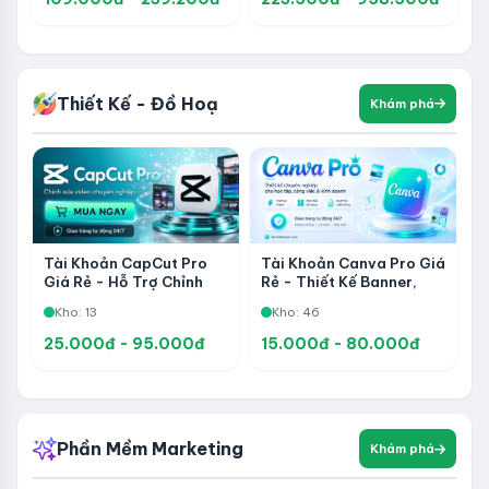
Thiết Kế - Đồ Hoạ
Khám phá
Tài Khoản CapCut Pro
Tài Khoản Canva Pro Giá
Giá Rẻ - Hỗ Trợ Chỉnh
Rẻ - Thiết Kế Banner,
Sửa Video, Làm Content
Poster, Video, Slide Và
Kho: 13
Kho: 46
Và Sáng Tạo Nội Dung
Nội Dung Social Chuyên
Chuyên Nghiệp
Nghiệp
25.000đ - 95.000đ
15.000đ - 80.000đ
Phần Mềm Marketing
Khám phá