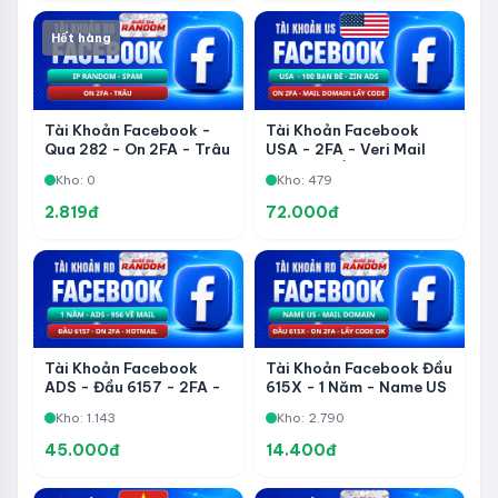
Hết hàng
Tài Khoản Facebook -
Tài Khoản Facebook
Qua 282 - On 2FA - Trâu
USA - 2FA - Veri Mail
- IP Random - Spam
Domain Lấy Được Code -
Kho: 0
Kho: 479
100 Bạn Bè - Zin ADS
2.819đ
72.000đ
Tài Khoản Facebook
Tài Khoản Facebook Đầu
ADS - Đầu 6157 - 2FA -
615X - 1 Năm - Name US
Veri Hotmail - 1 Năm -
- On 2FA - Ver Domain
Kho: 1.143
Kho: 2.790
956 Về Mail - Qua 282 -
Lấy Được Code
Share Page Không Dính
45.000đ
14.400đ
WhatsApp