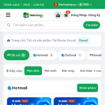
Vietnamese
VND
Chính sách
FAQ
Liên hệ
đ
0
Đăng Nhập
/
Đăng Ký
Tìm kiếm
Trang chủ
›
Tất cả sản phẩm
›
Tài Khoản Social
›
Email
Tất cả
Hotmail
Outlook
Gmail
5
3
1
Sắp xếp:
Mặc định
Mới nhất
Bán chạy
Giá thấp → cao
Hotmail
Khám phá