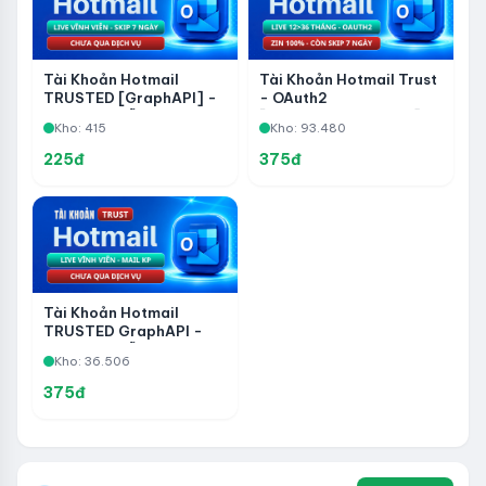
Tài Khoản Hotmail
Tài Khoản Hotmail Trust
TRUSTED [GraphAPI] -
- OAuth2
Live Vĩnh Viễn - Skip 7
[IMAP/POP3/GRAPH]
Kho: 415
Kho: 93.480
Days - Chưa Qua Dịch Vụ
Live 12 đến 36 Months -
Zin 100% - Còn Skip 7
225đ
375đ
Ngày
Tài Khoản Hotmail
TRUSTED GraphAPI -
Live Vĩnh Viễn, Mail Khôi
Kho: 36.506
Phục Fviainboxes - Chưa
Qua Dịch Vụ
375đ