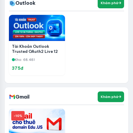
Outlook
Khám phá
Tài Khoản Outlook
Trusted OAuth2 Live 12
Đến 36 Tháng –
Kho: 68.481
IMAP/POP3/GRAPH –
Zin 100% – Còn Skip 7
375đ
Ngày
Gmail
Khám phá
-10%