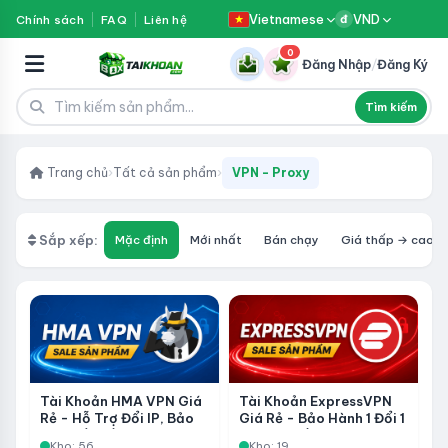
Vietnamese
VND
Chính sách
FAQ
Liên hệ
đ
0
Đăng Nhập
/
Đăng Ký
Tìm kiếm
Trang chủ
›
Tất cả sản phẩm
›
VPN - Proxy
Sắp xếp:
Mặc định
Mới nhất
Bán chạy
Giá thấp → cao
Tài Khoản HMA VPN Giá
Tài Khoản ExpressVPN
Rẻ - Hỗ Trợ Đổi IP, Bảo
Giá Rẻ - Bảo Hành 1 Đổi 1
Mật Kết Nối Và Truy Cập
Trong Suốt Thời Gian Sử
Kho: 56
Kho: 19