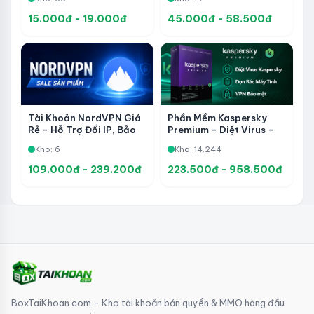
Riêng Tư
Dụng
15.000đ - 19.000đ
45.000đ - 58.500đ
Phần Mềm Kaspersky
Tài Khoản NordVPN Giá
Premium - Diệt Virus -
Rẻ - Hỗ Trợ Đổi IP, Bảo
Dọn Data - VPN Bảo Vệ
Mật Kết Nối Và Truy Cập
Kho: 14.244
Kho: 6
Quyền Riêng Tư
Riêng Tư
109.000đ - 239.200đ
223.500đ - 958.500đ
BoxTaiKhoan.com - Kho tài khoản bản quyền & MMO hàng đầu