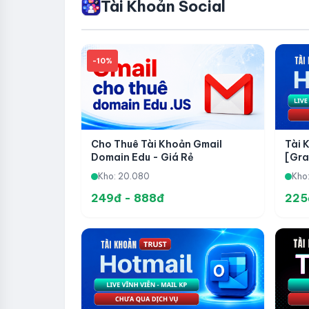
Tài Khoản Social
-10%
Cho Thuê Tài Khoản Gmail
Tài 
Domain Edu - Giá Rẻ
[Gra
Skip
Kho: 20.080
Kho:
249đ - 888đ
225