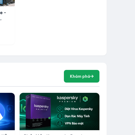
e -
,
i
Khám phá