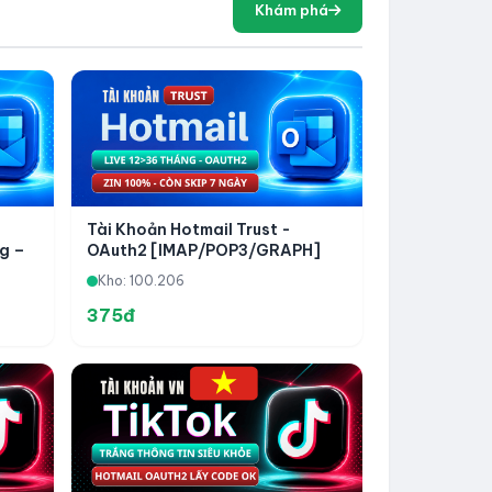
Khám phá
Tài Khoản Hotmail Trust -
g –
OAuth2 [IMAP/POP3/GRAPH]
00% –
Live 12 đến 36 Months - Zin
Kho: 100.206
100% - Còn Skip 7 Ngày
375đ