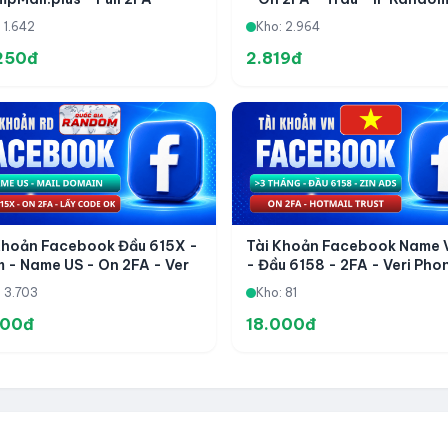
Spam
 1.642
Kho: 2.964
250đ
2.819đ
Khoản Facebook Đầu 615X -
Tài Khoản Facebook Name 
m - Name US - On 2FA - Ver
- Đầu 6158 - 2FA - Veri Pho
in Lấy Được Code
Hotmail Trust - Zin ADS - R
: 3.703
Kho: 81
Trên 3 Tháng
400đ
18.000đ