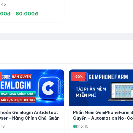
e Và Nội Dung Social Chuyên
: 46
ệp
000đ - 80.000đ
-50%
Khoản Gemlogin Antidetect
Phần Mềm GemPhoneFarm 
ser - Nâng Chính Chủ, Quản
Quyền - Automation No-C
hiều Tài Khoản
Hỗ Trợ Treo App, Quản Lý Đ
 19
Kho: 10
Thiết Bị Và Vận Hành Social