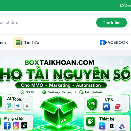
Chí
Tìm kiếm
iền
Tin Tức
FACEBOOK