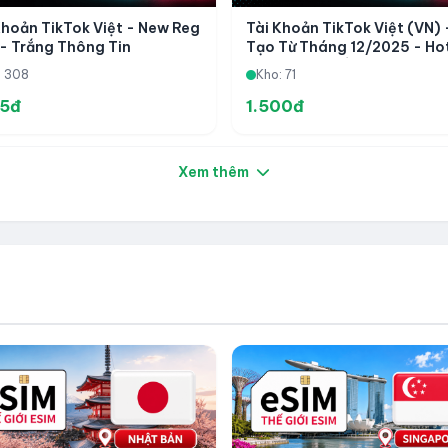
Khoản TikTok Việt - New Reg
Tài Khoản TikTok Việt (VN) 
- Trắng Thông Tin
Tạo Từ Tháng 12/2025 - Ho
Lock - Acc Cổ Ngon
: 308
Kho: 71
85đ
1.500đ
Xem thêm