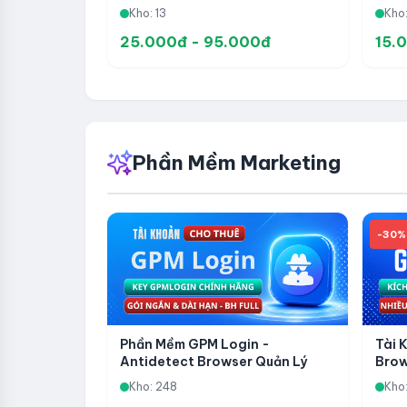
Content Và Sáng Tạo Nội Dung
Slid
Kho: 13
Kho
Chuyên Nghiệp
Nghi
25.000đ - 95.000đ
15.
Phần Mềm Marketing
-30%
Phần Mềm GPM Login -
Tài 
Antidetect Browser Quản Lý
Brow
Nhiều Tài Khoản
Lý N
Kho: 248
Kho: