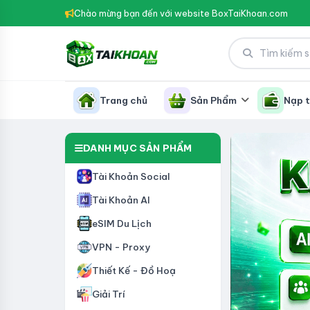
Chào mừng bạn đến với website BoxTaiKhoan.com
Trang chủ
Sản Phẩm
Nạp t
DANH MỤC SẢN PHẨM
Tài Khoản Social
Tài Khoản AI
eSIM Du Lịch
VPN - Proxy
Thiết Kế - Đồ Hoạ
Giải Trí