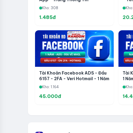
Kho: 308
Kho:
1.485đ
20.
Tài Khoản Facebook ADS - Đầu
Tài 
6157 - 2FA - Veri Hotmail - 1 Năm
1 Nă
- 956 Về Mail - Qua 282 - Share
Doma
Kho: 1.164
Kho
Page Không Dính WhatsApp
45.000đ
14.