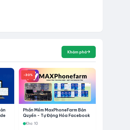
Khám phá
-30%
Bản
Phần Mềm MaxPhoneFarm Bản
ode
Quyền - Tự Động Hóa Facebook
a
Trên Điện Thoại, Nuôi Tài Khoản
Kho: 10
Và Quản Lý Phone Farm