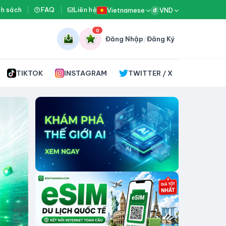
nh sách
FAQ
Liên hệ
Vietnamese
VND
đ
0
Đăng Nhập
/
Đăng Ký
TIKTOK
INSTAGRAM
TWITTER / X