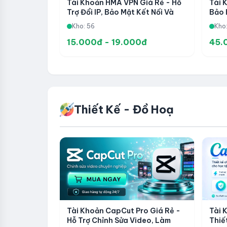
Tài Khoản HMA VPN Giá Rẻ - Hỗ
Tài 
Trợ Đổi IP, Bảo Mật Kết Nối Và
Bảo 
Truy Cập Riêng Tư
Gian
Kho: 56
Kho:
15.000đ - 19.000đ
45.
Thiết Kế - Đồ Hoạ
Tài Khoản CapCut Pro Giá Rẻ -
Tài 
Hỗ Trợ Chỉnh Sửa Video, Làm
Thiế