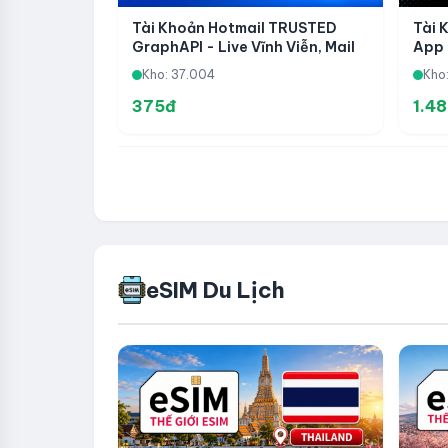
Tài Khoản Hotmail TRUSTED
Tài 
GraphAPI - Live Vĩnh Viễn, Mail
App 
Khôi Phục Fviainboxes - Chưa
Kho: 37.004
Kho
Qua Dịch Vụ
375đ
1.4
eSIM Du Lịch