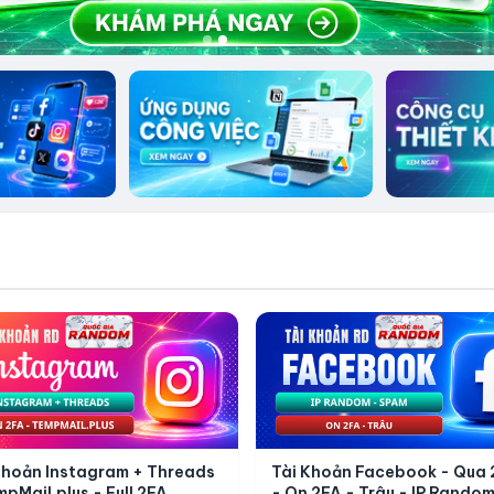
Khoản Instagram + Threads
Tài Khoản Facebook - Qua 
mpMail.plus - Full 2FA
- On 2FA - Trâu - IP Random