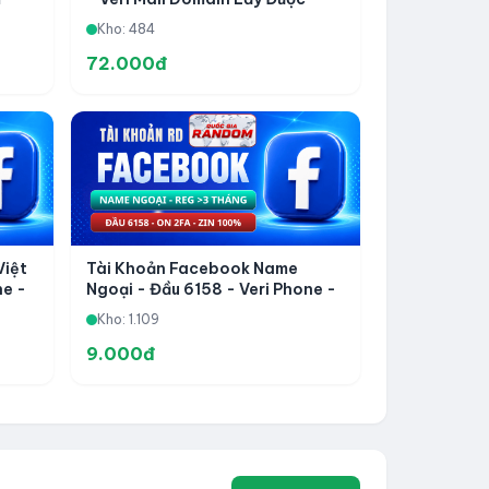
Code - 100 Bạn Bè - Zin ADS
Kho: 484
72.000đ
Việt
Tài Khoản Facebook Name
ne -
Ngoại - Đầu 6158 - Veri Phone -
eg
Đã Thêm Hotmail - 2FA Zin 100%
Kho: 1.109
- Reg Trên 3 Tháng - Đầu 6158
9.000đ