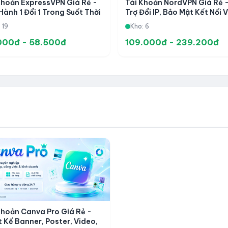
Khoản ExpressVPN Giá Rẻ -
Tài Khoản NordVPN Giá Rẻ 
Hành 1 Đổi 1 Trong Suốt Thời
Trợ Đổi IP, Bảo Mật Kết Nối 
 Sử Dụng
Truy Cập Riêng Tư
 19
Kho: 6
000đ - 58.500đ
109.000đ - 239.200đ
Khoản Canva Pro Giá Rẻ -
t Kế Banner, Poster, Video,