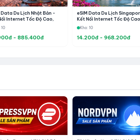
 Data Du Lịch Nhật Bản -
eSIM Data Du Lịch Singapor
Nối Internet Tốc Độ Cao,
Kết Nối Internet Tốc Độ Cao
 Hoạt Nhanh Và Tiện Lợi
Kích Hoạt Nhanh Và Tiện Lợ
 10
Kho: 10
900đ - 885.400đ
14.200đ - 968.200đ