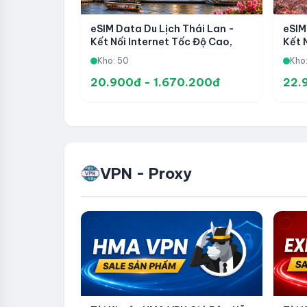
eSIM Data Du Lịch Thái Lan -
eSIM
Kết Nối Internet Tốc Độ Cao,
Kết 
Kích Hoạt Nhanh Và Tiện Lợi
Kích
Kho: 50
Kho:
20.900đ - 1.670.200đ
22.
VPN - Proxy