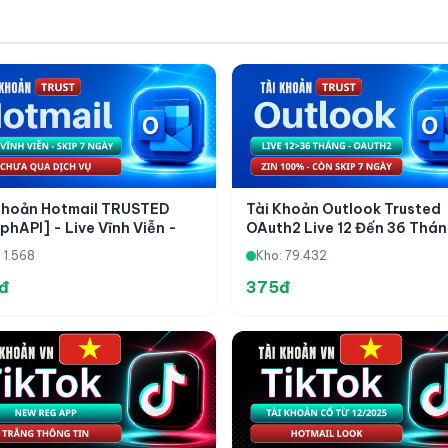
Khoản Hotmail TRUSTED
Tài Khoản Outlook Trusted
phAPI] - Live Vĩnh Viễn -
OAuth2 Live 12 Đến 36 Thán
 7 Days - Chưa Qua Dịch Vụ
IMAP/POP3/GRAPH – Zin 1
 1.568
Kho: 79.432
Còn Skip 7 Ngày
đ
375đ