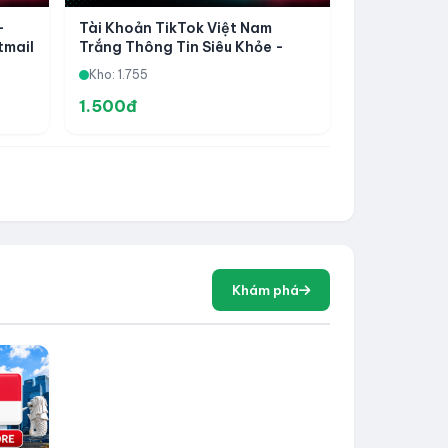
-
Tài Khoản TikTok Việt Nam
tmail
Trắng Thông Tin Siêu Khỏe -
Hotmail Trust OAuth2 Live Login
Kho: 1.755
Được - Lấy Code Được
1.500đ
Khám phá