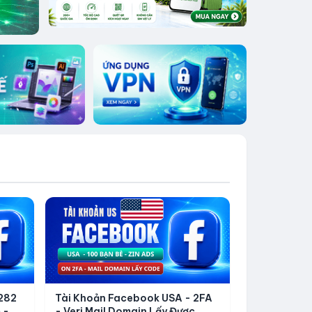
282
Tài Khoản Facebook USA - 2FA
 -
- Veri Mail Domain Lấy Được