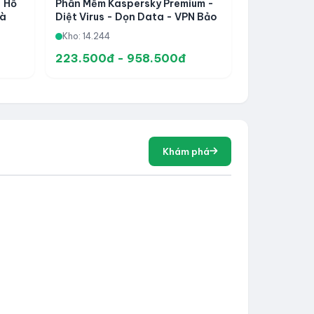
Phần Mềm Kaspersky Premium -
- Hỗ
Diệt Virus - Dọn Data - VPN Bảo
Và
Vệ Quyền Riêng Tư
Kho: 14.244
223.500đ - 958.500đ
Khám phá