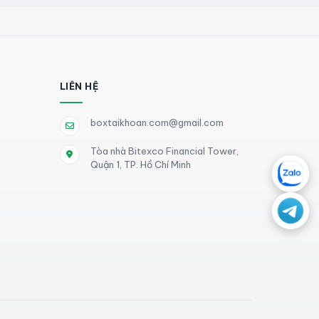
LIÊN HỆ
boxtaikhoan.com@gmail.com
Tòa nhà Bitexco Financial Tower,
Quận 1, TP. Hồ Chí Minh