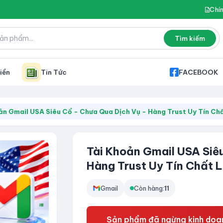
Chí
Tìm kiếm
iền
Tin Tức
FACEBOOK
ản Gmail USA Siêu Cổ - Chưa Qua Dịch Vụ - Hàng Trust Uy Tín Ch
Tài Khoản Gmail USA Siê
Hàng Trust Uy Tín Chất 
Gmail
Còn hàng:
11
Sản phẩm đã ngừng kinh doan