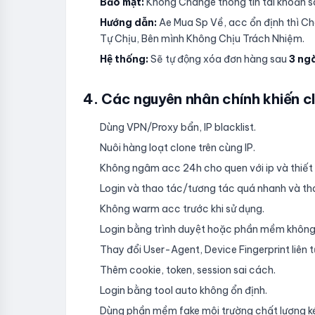
Bảo mật:
Không Change thông tin tài khoản 
Hướng dẫn:
Ae Mua Sp Về, acc ổn định thì
Tự Chịu, Bên mình Không Chịu Trách Nhiệm.
Hệ thống:
Sẽ tự động xóa đơn hàng sau
3 nga
4. Các nguyên nhân chính khiến cl
Dùng VPN/Proxy bẩn, IP blacklist.
Nuôi hàng loạt clone trên cùng IP.
Không ngâm acc 24h cho quen với ip và thiết b
Login và thao tác/tương tác quá nhanh và tha
Không warm acc trước khi sử dụng.
Login bằng trình duyệt hoặc phần mềm không
Thay đổi User-Agent, Device Fingerprint liên tu
Thêm cookie, token, session sai cách.
Login bằng tool auto không ổn định.
Dùng phần mềm fake môi trường chất lượng k