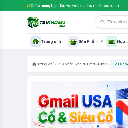
Chào mừng bạn đến với website BoxTaiKhoan.com
Trang chủ
Sản Phẩm
Nạp t
Trang chủ
›
Tài Khoản Social
›
Email
›
Gmail
›
Tài Kho