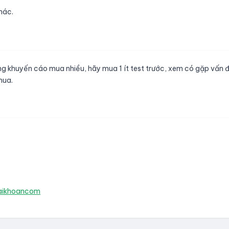
hác.
 khuyến cáo mua nhiều, hãy mua 1 ít test trước, xem có gặp vấn đề g
 mua.
aikhoancom