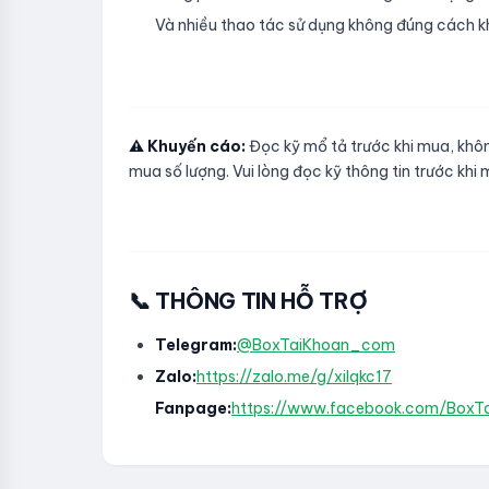
Và nhiều thao tác sử dụng không đúng cách k
⚠️ Khuyến cáo:
Đọc kỹ mổ tả trước khi mua, không
mua số lượng. Vui lòng đọc kỹ thông tin trước khi
📞 THÔNG TIN HỖ TRỢ
Telegram:
@BoxTaiKhoan_com
Zalo:
https://zalo.me/g/xilqkc17
Fanpage:
https://www.facebook.com/BoxT