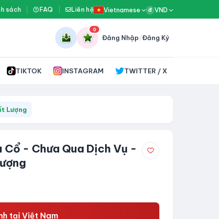
nh sách
FAQ
Liên hệ
Vietnamese
VND
đ
0
Đăng Nhập
/
Đăng Ký
TIKTOK
INSTAGRAM
TWITTER / X
ất Lượng
u Cổ - Chưa Qua Dịch Vụ -
Lượng
h tại Việt Nam