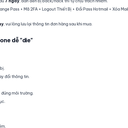
sau
7 ngày
, dẫn đến bị back/hack thì tự chịu trách nhiệm.
 Change Pass + Mã 2FA + Logout Thiết Bị + Đổi Pass Hotmail + Xóa 
̀y
, vui lòng lưu lại thông tin đơn hàng sau khi mua.
one dễ "die"
ị.
y đổi thông tin.
 đúng môi trường.
̣c.
ém.