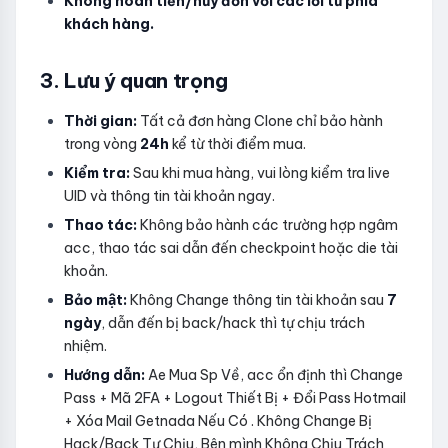
Không hoàn tiền/hủy đơn với các lỗi từ phía
khách hàng.
3. Lưu ý quan trọng
Thời gian:
Tất cả đơn hàng Clone chỉ bảo hành
trong vòng
24h
kể từ thời điểm mua.
Kiểm tra:
Sau khi mua hàng, vui lòng kiểm tra live
UID và thông tin tài khoản ngay.
Thao tác:
Không bảo hành các trường hợp ngâm
acc, thao tác sai dẫn đến checkpoint hoặc die tài
khoản.
Bảo mật:
Không Change thông tin tài khoản sau
7
ngày
, dẫn đến bị back/hack thì tự chịu trách
nhiệm.
Hướng dẫn:
Ae Mua Sp Về, acc ổn định thì Change
Pass + Mã 2FA + Logout Thiết Bị + Đổi Pass Hotmail
+ Xóa Mail Getnada Nếu Có . Không Change Bị
Hack/Back Tự Chịu, Bên mình Không Chịu Trách