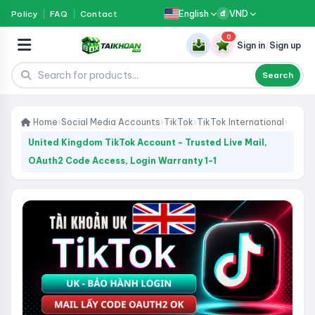
English
VND
Policy
FAQ
Contact
đ
0
Sign in
/
Sign up
Search
Home
›
Social Media Accounts
›
TikTok
›
TikTok International
›
United Kingdom TikTok Account - Trusted Live Mail,
OAuth2 Code Access, Login Warranty 1-1