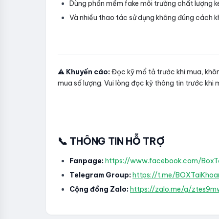
Dùng phần mềm fake môi trường chất lượng k
Và nhiều thao tác sử dụng không đúng cách k
⚠️ Khuyến cáo:
Đọc kỹ mổ tả trước khi mua, không
mua số lượng. Vui lòng đọc kỹ thông tin trước khi
📞 THÔNG TIN HỖ TRỢ
Fanpage:
https://www.facebook.com/Box
Telegram Group:
https://t.me/BOXTaiKhoa
Cộng đồng Zalo:
https://zalo.me/g/ztes9mw