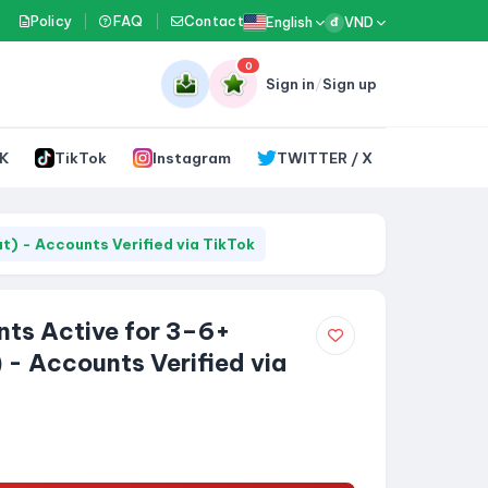
Policy
FAQ
Contact
English
VND
đ
0
Sign in
/
Sign up
K
TikTok
Instagram
TWITTER / X
) - Accounts Verified via TikTok
ts Active for 3–6+
- Accounts Verified via