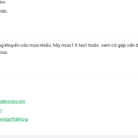
ém.
hác.
 khuyến cáo mua nhiều, hãy mua 1 ít test trước, xem có gặp vấn đề g
 mua.
Taikhoancom
n
nlapffdjihogj