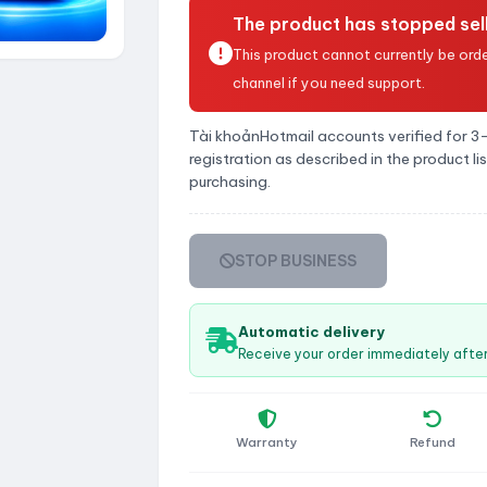
The product has stopped sell
This product cannot currently be orde
channel if you need support.
Tài khoảnHotmail accounts verified for 3
registration as described in the product li
purchasing.
STOP BUSINESS
Automatic delivery
Receive your order immediately aft
Warranty
Refund