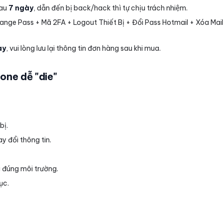
sau
7 ngày
, dẫn đến bị back/hack thì tự chịu trách nhiệm.
 Change Pass + Mã 2FA + Logout Thiết Bị + Đổi Pass Hotmail + Xóa 
̀y
, vui lòng lưu lại thông tin đơn hàng sau khi mua.
one dễ "die"
ị.
y đổi thông tin.
 đúng môi trường.
̣c.