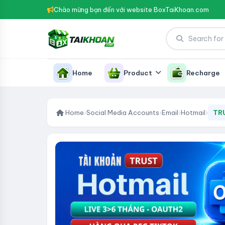
Chào mừng bạn đến với website BoxTaiKhoan.com
Home
Product
Recharge
Home
›
Social Media Accounts
›
Email
›
Hotmail
›
TRU