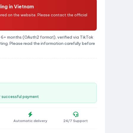
ing in Vietnam
red on the website. Please contact the official
–6+ months (OAuth2 format), verified via TikTok
sting. Please read the information carefully before
er successful payment
Automatic delivery
24/7 Support