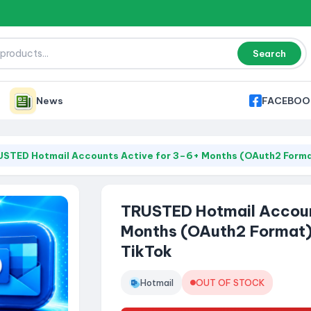
Search
News
FACEBOO
STED Hotmail Accounts Active for 3–6+ Months (OAuth2 Format
TRUSTED Hotmail Accoun
Months (OAuth2 Format) 
TikTok
Hotmail
OUT OF STOCK