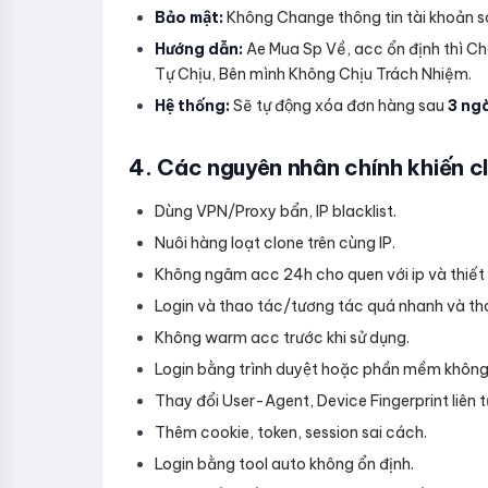
Bảo mật:
Không Change thông tin tài khoản 
Hướng dẫn:
Ae Mua Sp Về, acc ổn định thì
Tự Chịu, Bên mình Không Chịu Trách Nhiệm.
Hệ thống:
Sẽ tự động xóa đơn hàng sau
3 nga
4. Các nguyên nhân chính khiến cl
Dùng VPN/Proxy bẩn, IP blacklist.
Nuôi hàng loạt clone trên cùng IP.
Không ngâm acc 24h cho quen với ip và thiết b
Login và thao tác/tương tác quá nhanh và tha
Không warm acc trước khi sử dụng.
Login bằng trình duyệt hoặc phần mềm không
Thay đổi User-Agent, Device Fingerprint liên tu
Thêm cookie, token, session sai cách.
Login bằng tool auto không ổn định.