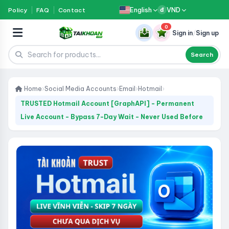
English
VND
Policy
FAQ
Contact
đ
0
Sign in
/
Sign up
Search
Home
›
Social Media Accounts
›
Email
›
Hotmail
›
TRUSTED Hotmail Account [GraphAPI] - Permanent
Live Account - Bypass 7-Day Wait - Never Used Before