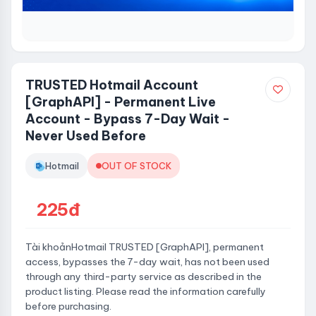
TRUSTED Hotmail Account
[GraphAPI] - Permanent Live
Account - Bypass 7-Day Wait -
Never Used Before
Hotmail
OUT OF STOCK
225đ
Tài khoảnHotmail TRUSTED [GraphAPI], permanent
access, bypasses the 7-day wait, has not been used
through any third-party service as described in the
product listing. Please read the information carefully
before purchasing.