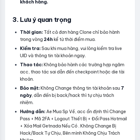
khách hàng.
3. Lưu ý quan trọng
Thời gian:
Tất cả đơn hàng Clone chỉ bảo hành
trong vòng
24h
kể từ thời điểm mua.
Kiểm tra:
Sau khi mua hàng, vui lòng kiểm tra live
UID và thông tin tài khoản ngay.
Thao tác:
Không bảo hành các trường hợp ngâm
acc, thao tác sai dẫn đến checkpoint hoặc die tài
khoản.
Bảo mật:
Không Change thông tin tài khoản sau
7
ngày
, dẫn đến bị back/hack thì tự chịu trách
nhiệm.
Hướng dẫn:
Ae Mua Sp Về, acc ổn định thì Change
Pass + Mã 2FA + Logout Thiết Bị + Đổi Pass Hotmail
+ Xóa Mail Getnada Nếu Có . Không Change Bị
Hack/Back Tự Chịu, Bên mình Không Chịu Trách