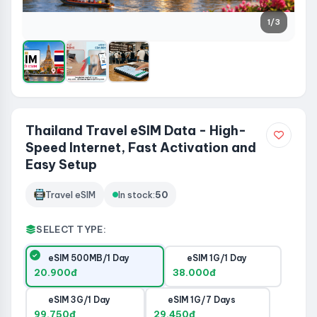
1
/3
Thailand Travel eSIM Data - High-
Speed Internet, Fast Activation and
Easy Setup
Travel eSIM
In stock:
50
SELECT TYPE:
eSIM 500MB/1 Day
eSIM 1G/1 Day
20.900đ
38.000đ
eSIM 3G/1 Day
eSIM 1G/7 Days
99.750đ
29.450đ