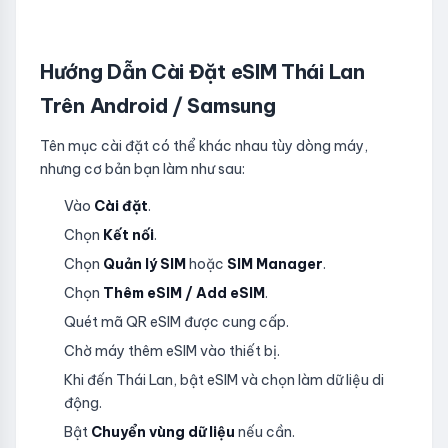
Hướng Dẫn Cài Đặt eSIM Thái Lan
Trên Android / Samsung
Tên mục cài đặt có thể khác nhau tùy dòng máy,
nhưng cơ bản bạn làm như sau:
Vào
Cài đặt
.
Chọn
Kết nối
.
Chọn
Quản lý SIM
hoặc
SIM Manager
.
Chọn
Thêm eSIM / Add eSIM
.
Quét mã QR eSIM được cung cấp.
Chờ máy thêm eSIM vào thiết bị.
Khi đến Thái Lan, bật eSIM và chọn làm dữ liệu di
động.
Bật
Chuyển vùng dữ liệu
nếu cần.