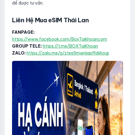
để được tư vấn.
Liên Hệ Mua eSIM Thái Lan
FANPAGE:
https://www.facebook.com/BoxTaikhoancom
GROUP TELE:
https://t.me/BOXTaiKhoan
ZALO:
https://zalo.me/g/ztes9mwnlapffdjihogj