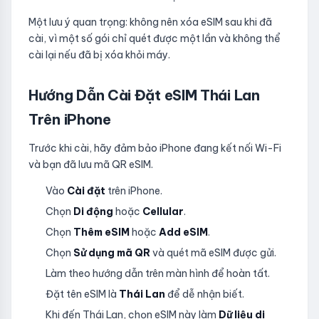
Một lưu ý quan trọng: không nên xóa eSIM sau khi đã
cài, vì một số gói chỉ quét được một lần và không thể
cài lại nếu đã bị xóa khỏi máy.
Hướng Dẫn Cài Đặt eSIM Thái Lan
Trên iPhone
Trước khi cài, hãy đảm bảo iPhone đang kết nối Wi-Fi
và bạn đã lưu mã QR eSIM.
Vào
Cài đặt
trên iPhone.
Chọn
Di động
hoặc
Cellular
.
Chọn
Thêm eSIM
hoặc
Add eSIM
.
Chọn
Sử dụng mã QR
và quét mã eSIM được gửi.
Làm theo hướng dẫn trên màn hình để hoàn tất.
Đặt tên eSIM là
Thái Lan
để dễ nhận biết.
Khi đến Thái Lan, chọn eSIM này làm
Dữ liệu di