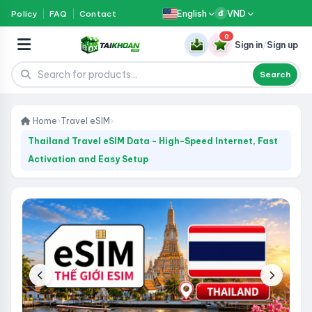
English
VND
Policy
FAQ
Contact
đ
0
Sign in
/
Sign up
Search
Home
›
Travel eSIM
›
Thailand Travel eSIM Data - High-Speed Internet, Fast
Activation and Easy Setup