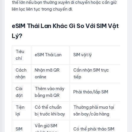
thế lớn nếu bạn thường xuyên di chuyển hoặc cần giữ
liên lạc liên tục trong chuyến đi.
eSIM Thái Lan Khác Gì So Với SIM Vật
Lý?
Tiêu
eSIM Thái Lan
SIM vật lý
chí
Cách
Nhận mã QR
Cần nhận SIM trực
nhận
online
tiếp
Cài
Thêm vào máy
Phải tháo/lắp SIM
đặt
bằng mã QR
Tiện
Có thể chuẩn
Thường phải mua tại
lợi
bị trước khi bay
sân bay/cửa hàng
Vẫn giữ SIM
SIM
Có thể phải tháo SIM