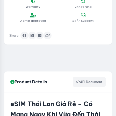
Warranty
24h refund
Admin approved
24/7 Support
Share:
Product Details
API Document
eSIM Thái Lan Giá Rẻ – Có
Mạng Ngay Khi Vừa Đến Thái