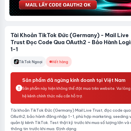
Tài Khoản TikTok Đức (Germany) - Mail Live
Trust Đọc Code Qua OAuth2 - Bảo Hành Logi
1-1
TikTok Ngoại
Hết hàng
Sản phẩm đã ngừng kinh doanh tại Việt Nam
Sản phẩm này hiện không thể đặt mua trên website. Vui lòng 
hệ kênh chính thức nếu cần hỗ trợ.
Tài khoản TikTok Đức (Germany) Mail Live Trust, đọc code qua
OAuth2, bảo hành đăng nhập 1-1, phù hợp marketing, seeding 
quản lý kênh TikTok. Test thật kỹ trước khi mua số lượng lớn và
thông tin trước khi mua. Định dạng