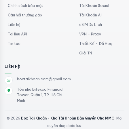
Chính sách bảo mật
Tài Khoản Social
Câu hỏi thường gặp
Tài Khoản AI
Liên hệ
eSIM Du Lịch
Tài liệu API
VPN - Proxy
Tin tức
Thiết Kế - Đồ Hoạ
Giải Trí
LIÊN HỆ
boxtaikhoan.com@gmail.com
Tòa nhà Bitexco Financial
Tower, Quận 1, TP. Hồ Chí
Minh
© 2026
Box Tài Khoản - Kho Tài Khoản Bản Quyền Cho MMO
. Mọi
quyền được bảo lưu.