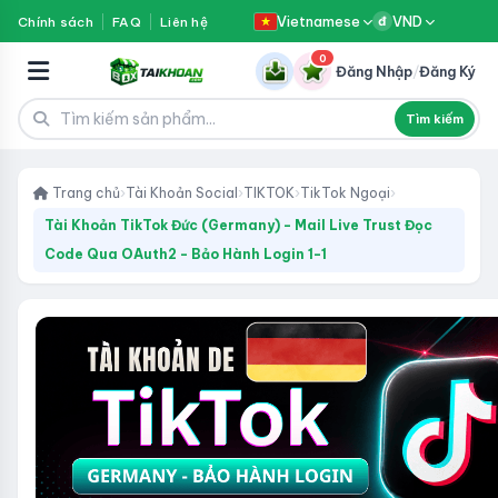
Vietnamese
VND
Chính sách
FAQ
Liên hệ
đ
0
Đăng Nhập
/
Đăng Ký
Tìm kiếm
Trang chủ
›
Tài Khoản Social
›
TIKTOK
›
TikTok Ngoại
›
Tài Khoản TikTok Đức (Germany) - Mail Live Trust Đọc
Code Qua OAuth2 - Bảo Hành Login 1-1