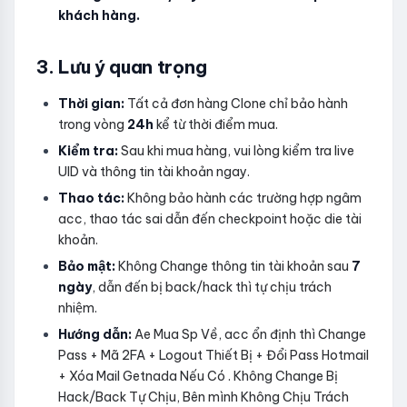
khách hàng.
3. Lưu ý quan trọng
Thời gian:
Tất cả đơn hàng Clone chỉ bảo hành
trong vòng
24h
kể từ thời điểm mua.
Kiểm tra:
Sau khi mua hàng, vui lòng kiểm tra live
UID và thông tin tài khoản ngay.
Thao tác:
Không bảo hành các trường hợp ngâm
acc, thao tác sai dẫn đến checkpoint hoặc die tài
khoản.
Bảo mật:
Không Change thông tin tài khoản sau
7
ngày
, dẫn đến bị back/hack thì tự chịu trách
nhiệm.
Hướng dẫn:
Ae Mua Sp Về, acc ổn định thì Change
Pass + Mã 2FA + Logout Thiết Bị + Đổi Pass Hotmail
+ Xóa Mail Getnada Nếu Có . Không Change Bị
Hack/Back Tự Chịu, Bên mình Không Chịu Trách