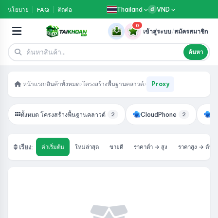
Thailand
VND
นโยบาย
FAQ
ติดต่อ
đ
0
เข้าสู่ระบบ
/
สมัครสมาชิก
ค้นหา
หน้าแรก
›
สินค้าทั้งหมด
›
โครงสร้างพื้นฐานคลาวด์
›
Proxy
ทั้งหมด โครงสร้างพื้นฐานคลาวด์
CloudPhone
V
2
2
เรียง:
ค่าเริ่มต้น
ใหม่ล่าสุด
ขายดี
ราคาต่ำ → สูง
ราคาสูง → ต่ำ