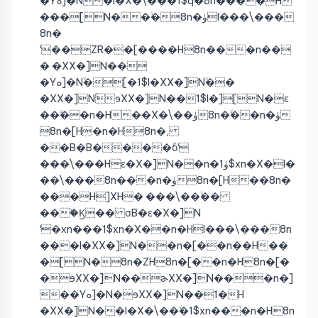
�Yܘ]�Nۚ�I�X�\��ۙ�1$q�8n����H
���[N��ۙ�8n�ۈI���\���
8n�
ˈ��ZR��[����H8n���n��
� �XX�]N��
�Yܘ]�Nۙ�[�1$I�XX�]Nۙ��
�XX�]NۚɘXX�]N��1$I�][N�ɛ
��ۙ��n�H��X�\��ۈ8n�ۙ��n�ۈ
8n�[H�n�H8n�ˏ
��B�B����ۙόˈ
���\���Hɛ�X�]N��n�ۈ1$xn�X�I�
��\���8n���n�ۈ8n�[H��8n�
���H]XH� ���\��ۙ��
���ۙϏ�� σB�ɛ�X�]N
ˈ�xn���1$xn�X��n�HI���\���8n
���I�XX�]N��n�[��n��H��
�[N�8n�ZH8n�[��n�H8n�[�
�ɘXX�]N��ɚXX�]N���n�]
��Yܘ]�N�ɘXX�]N��1�H
�XX�]N��I�X�\��ۙ�1$xn���n�H8n