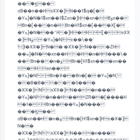
���ۙϏ��
σB��n��HɘXX�]N��1$q�[�
�Yܘ]�Nۙ�1$xn��1$Zxn�]H�xn�ۋ8n��
8n�[���n�H8n�H1$xn�[���X[�
�Yܘ]�Nۙ���^H�]H�H[�ɘXX
�]Nۈ �Yܘ]�Nۚɛ��\��ۙ
ˈ]I�XX�]N�� �XX�]N���ZH
��ܘ]�Nۙ��xn��H�H�n�HI���\�
��8n���n�ۈ8n�[H1$xn���xn��
�Hxn��
�Yܘ]�Nۚ8n�X��8n�[� �Yܘ]�Nۙˏ
��B�B����ۙό���
�XX�]NۚɘXX�]N���n���
�Yܘ]�Nۚ�n��H��ZR��[����H
�1�8n����Yܘ]�N���
���ۙϏ��
σB�xn��H�n�ۈ8n�[H1$xn�]Hɛ�X�]
N��
�XX�]NۚɘXX�]N���n���