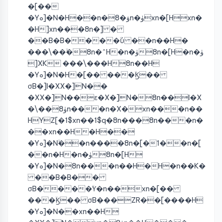
�[��
�Yܘ]�N�H��n�ۋ�8n�ۈxn�[Hxn�
�H]xn���8n�] �
��B�B����ۙύ ��n��H�
���\��ۙ�8n�^H�n�ۈ8n�[H�n�ۈ
]XK ���\���H8n��H
�Yܘ]�N�H�[�� ���ۙϏ��
σB�]I�XX�]N��
�XX�]N��ɛ�X�]N�8n��I�X
�\��ۈ8n���n�X�xn���n��
HYZ[�1$xn��1$q�8n���8n���n�
��xn��H�H��
�Yܘ]�Nۙ��n����8n�[�1��n�[
��n�H�n�ۈ8n�[H
�Yܘ]�N�8n���n��H�H�n��K�
��B�B��
σB����ۙϒ�n��xn�[��
���ۙϏ�� σB���ZR��[����H
�Yܘ]�N��xn��H