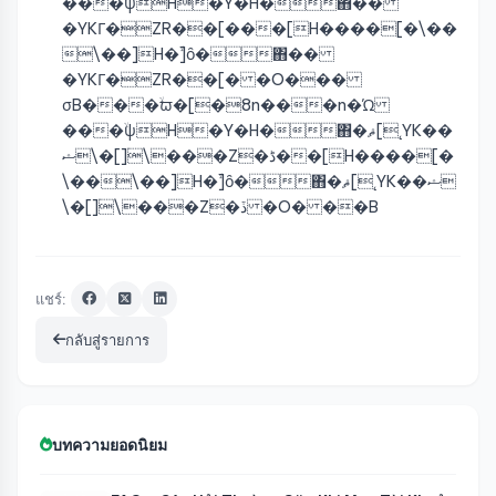
���ۙψH�Y�H�΋��
�YKГ�ZR��[���[H����[�\��
\��]H�ۙ]ȏ�΋��
�YKГ�ZR��[� �O���
σB���ۙϖ�[�8n���n�Ώ
���ۙψH�Y�H�΋�ޘ[˛YK��
ޝ\�[]ۛ\���Z�ڈ��[H����[�
\��\��]H�ۙ]ȏ�΋�ޘ[˛YK��ޝ
\�[]ۛ\���Z�ڏ �O� ��B
แชร์:
กลับสู่รายการ
บทความยอดนิยม