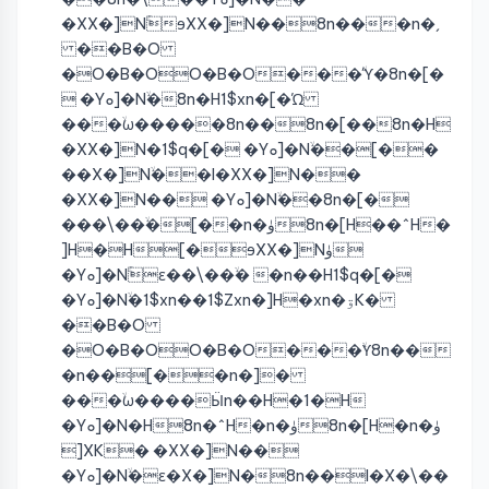
�XX�]NۚɘXX�]N��8n���n�ˏ
��B�O
�O�B�OO�B�O���ۙϓ�8n�[�
 �Yܘ]�Nۙ�8n�H1$xn�[�Ώ
���ۙω�����8n��8n�[��8n�H
�XX�]N�1$q�[� �Yܘ]�Nۙ��[��
��X�]Nۙ��I�XX�]N��
�XX�]N�� �Yܘ]�Nۙ��8n�[�
���\��ۙ�[��n�ۈ8n�[H��^H�
]H�H[�ɘXX�]Nۈ
�Yܘ]�Nۚɛ��\��ۙ� �n��H1$q�[�
�Yܘ]�Nۙ�1$xn��1$Zxn�]H�xn�ۊK�
��B�O
�O�B�OO�B�O���ۙϒ8n��
�n��[��n�]�
���ۙω����Ӹn��H�1�H
�Yܘ]�N�H8n�^H�n�ۈ8n�[H�n�ۈ
]XK� �XX�]N��
�Yܘ]�Nۙ�ɛ�X�]N�8n��I�X�\��