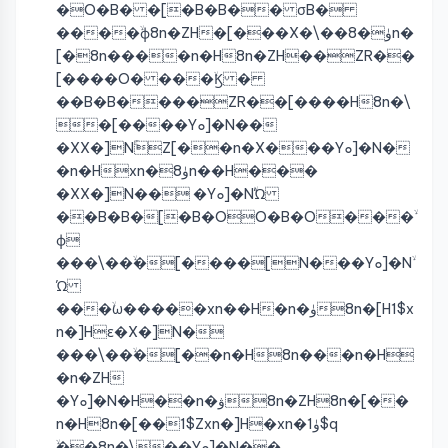
�O�B� �[�B�B�� σB�
����ۙϕ8n�ZH�[���X�\��ۈ�8n�
[�8n����n�H8n�ZH��ZR��
[����O� ���ۙϏ �
��B�B����ZR��[����H8n�\
�[����Yܘ]�N��
�XX�]NۚZ[��n�X���Yܘ]�N�
�n�Hxn�ۈ8n��H���
�XX�]N�� �Yܘ]�NۙΏ
��B�B�[�B�OO�B�O���ۙ
ϕ
���\��ۙ�[����[N���Yܘ]�Nۙ
Ώ
���ۙω�����xn��H�n�ۈ8n�[H1$x
n�]Hɛ�X�]N�
���\��ۙ�[��n�H8n���n�H
�n�ZH
�Yܘ]�N�H��n�ۋ8n�ZH8n�[��
n�H8n�[��1$Zxn�]H�xn�ۈ1$q
ۙ��8n�\��Yܘ]�N��