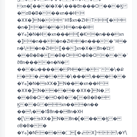
xn�[���I�X�\��ۙ�8n���O ���ۙϏ
� σB�B���xn��H
�XX�]N�^H1$xn�ZHT[�
�n�]���H�n��H
�Yܘ]�N�H�xn���ۛ[�K�n���xn
�]�n���n�ZH�n����^H�
n�\�n�ZH[��]xn�X�8n�Ώ
��B�B�[�B�OO�B�O���ۙ
ϑ8n����n�N�
���ۙω�����PH��^�\�Ք
��ܙ���\���\�����
�Yܘ]�N�ɘXX�]N���xn��H
�XX�]N���� �XX�]N�ˏ
��B�O �O�B� �[�B�B�
Ϗ��ۙύ �xn���n��
��\��1$8n��8n�XH
�[\�ɘXX�]Nۙ�8n�[� ���ۙϏ �
σB�B��
�Yܘ]�Nۚ���۝[�ܙX]܋\�Yۙ\