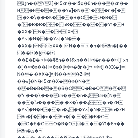
ۈ8n��YZ[�1$xn��1$q�8n����xn��
H�H����Yܘ]�N�1��n�[�
 �X�\���K� ��B�O �O�B�
�[�B�B�� σB� ����ۙϓ1�H
�XX�]N��H]XH
�Yܘ]�Nۙ���Yܘ]�N��
�XX�]NۚɘXX�]N���n�H8n�[��
���ۙϏ �
��B�B��$8n��1$xn��H�n���]^xn
�[�8n��H8n�]�8n�] ]I�XX�]
N�� �XX�]N���ZH
��ܘ]�Nۙ�1$xn�X��n�N�
��B�B���B�OO�B�O��
�ۙϓI���\���8n���n�ۈ8n�[N�
���ۙω����� �X�\��ۋ�n�ZH
�Yܘ]�N�H��n�ۈ��Yܘ]�N�8n�ZH
8n�[��n�H8n�[�ˏ ��B�O
�O�B�OO�B�O���ۙϒ1�8n�ۙ�
8n�ێ�
���ۙω�����$xn�]H�xn�ۈ1$q