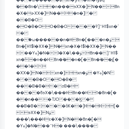
ۙ��8n�\�n���ɘXX�]N��8n
�X�ɚXX�]N���n�] �
��B�O
�O�B�OO�B�O���ۙϔ]^H1$xn�ۚ
�
���ۙω������n�H8n�[���n�ۈ
8n�[H1$I�XX�]Nۙ�xn�X�1$I�XX�]N��
��Yܘ]�N�I�X�\��ۈ8n��]^H1$
xn�ۚ�n��H8n�ۙ��n�[�8n�ۙ��j[�
��1�
�XX�]N�xn�]xn�ۈ �Yܘ]�Nۚ
� ��B�O �O�B�
���B�B�� σB�
����ۙϐɘX�\���H8n��H1�8n�[�
��n�� �TJO ���ۙϏ �
��B�B����ۙόK��]H�H[�
ɘXX�]Nۈ
���\���Hɛ�X�]N��8n�[�
�Yܘ]�Nۙ���^H� ���\��ۙ��