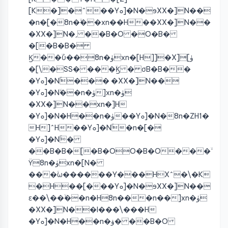
[K�]�^��Yܘ]�N�ɘXX�]N��
�n�[�8n�ۙ��xn��H��XX�]N��
�XX�]N�ˏ ��B�O �O�B�
�[�B�B�
Ϗ��ۙύ��8n�ۈxn�[H]]�X][ۈ
�[\�SS� ���ۙϏ � σB�B��
�Yܘ]�Nۚ��� �XX�]N��
�Yܘ]�Nۙ��n�ۈ]xn�ۈ
�XX�]N��xn�]H
�Yܘ]�N�H��n�ۈ��Yܘ]�N�8n�ZH1�
H]^H��Yܘ]�Nۚ�n�[�
�Yܘ]�Nۚ�
��B�B�[�B�OO�B�O���ۙ
ϔ8n�ۈxn�[N�
���ۙω������Y���HX^�\�K
�H��[���Yܘ]�N�ɘXX�]N��
ɛ��\��ۙ��n�H8n���n��]xn�ۈ
�XX�]N��I���\���H
�Yܘ]�N�H��n�ۋ� ��B�O