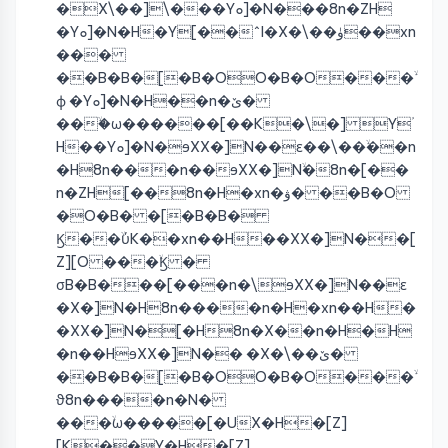
�X\��]\���Yܘ]�N���8n�ZH
�Yܘ]�N�H�Y[��^I�X�\��ۈ��xn
���
��B�B�[�B�OO�B�O���ۙ
ϕ �Yܘ]�N�H��n�ێ�
���ۙω������[��K�\�] Yؙ
H��Yܘ]�N�ɘXX�]N��ɛ��\��ۙ��n
�H8n���n��ɘXX�]Nۙ�8n�[��
n�ZH[��8n�H�xn�ۋ� ��B�O
�O�B� �[�B�B�
Ϗ��ۙύK��xn��H��XX�]N��[
Z][O ���ۙϏ �
σB�B���[���n�\ɘXX�]N��ɛ
�X�]N�H8n����n�H�xn��H�
�XX�]N�ۛ[�H8n�X��n�H�H
�n��HɘXX�]N�� �X�\��ێ�
��B�B�[�B�OO�B�O���ۙ
ϑ8n����n�N�
���ۙω�����[�UX�H�[Z]
[K��Y�H�[Z]