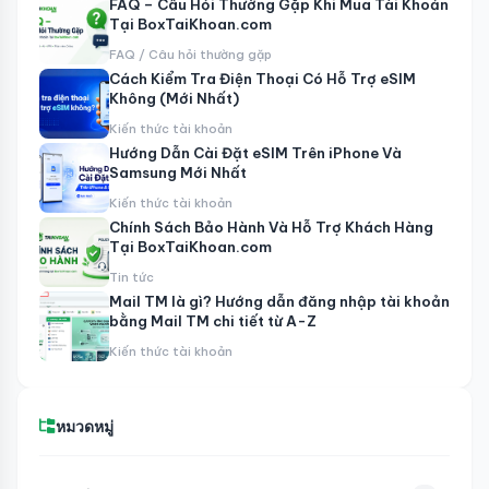
FAQ – Câu Hỏi Thường Gặp Khi Mua Tài Khoản
Tại BoxTaiKhoan.com
FAQ / Câu hỏi thường gặp
Cách Kiểm Tra Điện Thoại Có Hỗ Trợ eSIM
Không (Mới Nhất)
Kiến thức tài khoản
Hướng Dẫn Cài Đặt eSIM Trên iPhone Và
Samsung Mới Nhất
Kiến thức tài khoản
Chính Sách Bảo Hành Và Hỗ Trợ Khách Hàng
Tại BoxTaiKhoan.com
Tin tức
Mail TM là gì? Hướng dẫn đăng nhập tài khoản
bằng Mail TM chi tiết từ A-Z
Kiến thức tài khoản
หมวดหมู่