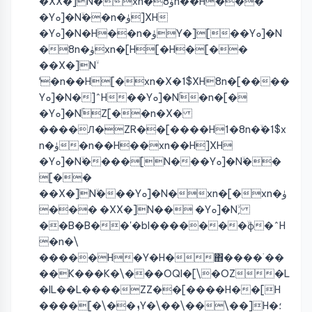
�XX�]N�xn�ۈ8n��H���
�Yܘ]�Nۙ��n�ۈ]XH
�Yܘ]�N�H��n�ۈY�][��Yܘ]�N
�8n�ۈxn�[Hۛ[�H�[��
��X�]Nۙ
ˈ�n��H[�xn�X�1$XH8n�[����
Yܘ]�N�]^H��Yܘ]�Nۚ�n�[�
�Yܘ]�NۚZ[��n�X�
����Л�ZR��[����H1�8n�ۙ�1$x
n�ۈ�n��H��xn��H]XH
�Yܘ]�Nۙ����[N���Yܘ]�Nۙ��
[��
��X�]Nۙ���Yܘ]�N�xn�[�xn�ۈ
��� �XX�]N�� �Yܘ]�Nۙˏ
��B�B��'�bI�������ۙϕ�^H
�n�\
�����H�Y�H�΋����˙��
��K���K�\���OQI�[\�OZ�L
�IL��L����ZZ��[����H��[H
����[�\��ܙY�\��\��\��]H�؛