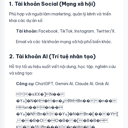
1. Tài khoản Social (Mạng xã hội)
Phù hợp với người làm marketing, quản lý kênh và triển
khai các dự án số:
Tài khoản:
Facebook, TikTok, Instagram, Twitter/X.
Email và các tài khoản mạng xã hội phổ biến khác.
2. Tài khoản AI (Trí tuệ nhân tạo)
Hỗ trợ tối ưu hiệu suất viết nội dung, học tập, nghiên cứu
và sáng tạo:
Công cụ:
ChatGPT, Gemini AI, Claude AI, Grok AI.
�ɘXX�]N��
�Yܘ]�N�H��n�ۈRH8n���n��
xn���n��
�Yܘ]�Nۚ8n�ۚ��Yܘ]�N�8n�[���Y[
ˏ ��B�O �O�B� �[�B�B�
Ϗ��ۙόˈ8n����n�H��