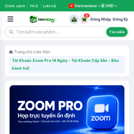
Vietnamese
VND
Chính sách
FAQ
Liên hệ
đ
0
Đăng Nhập
/
Đăng Ký
Tìm kiếm
Trang chủ
›
Làm Việc
›
Tài Khoản Zoom Pro 14 Ngày - Tài Khoản Cấp Sẵn - Bảo
hành full