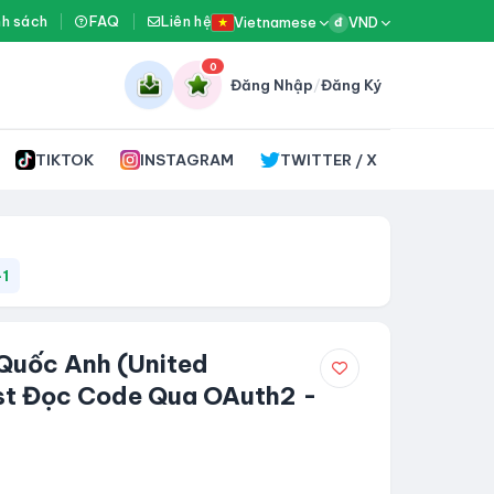
nh sách
FAQ
Liên hệ
Vietnamese
VND
đ
0
Đăng Nhập
/
Đăng Ký
TIKTOK
INSTAGRAM
TWITTER / X
-1
Quốc Anh (United
ust Đọc Code Qua OAuth2 -