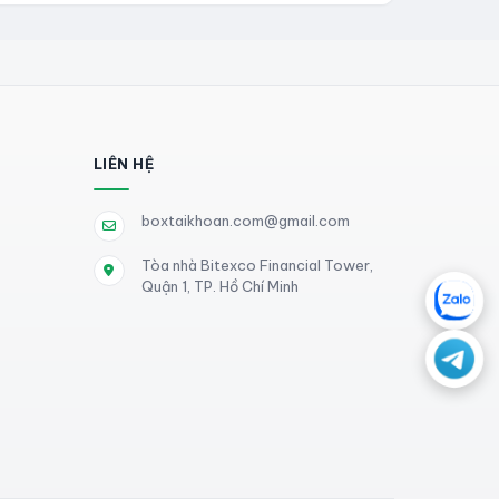
LIÊN HỆ
boxtaikhoan.com@gmail.com
Tòa nhà Bitexco Financial Tower,
Quận 1, TP. Hồ Chí Minh