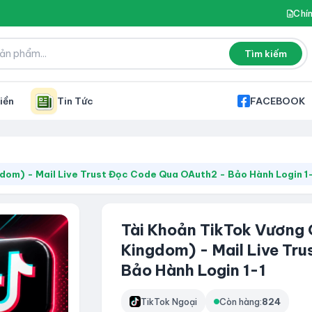
Chí
Tìm kiếm
iền
Tin Tức
FACEBOOK
dom) - Mail Live Trust Đọc Code Qua OAuth2 - Bảo Hành Login 1
Tài Khoản TikTok Vương 
Kingdom) - Mail Live Tr
Bảo Hành Login 1-1
TikTok Ngoại
Còn hàng:
824