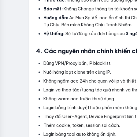
Thao tác:
Không bảo hành các trường hợp n
Bảo mật:
Không Change thông tin tài khoản 
Hướng dẫn:
Ae Mua Sp Về, acc ổn định thì
Tự Chịu, Bên mình Không Chịu Trách Nhiệm.
Hệ thống:
Sẽ tự động xóa đơn hàng sau
3 nga
4. Các nguyên nhân chính khiến cl
Dùng VPN/Proxy bẩn, IP blacklist.
Nuôi hàng loạt clone trên cùng IP.
Không ngâm acc 24h cho quen với ip và thiết b
Login và thao tác/tương tác quá nhanh và tha
Không warm acc trước khi sử dụng.
Login bằng trình duyệt hoặc phần mềm không
Thay đổi User-Agent, Device Fingerprint liên tu
Thêm cookie, token, session sai cách.
Login bằng tool auto không ổn định.