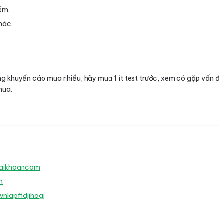
ém.
hác.
 khuyến cáo mua nhiều, hãy mua 1 ít test trước, xem có gặp vấn đề g
 mua.
Taikhoancom
n
nlapffdjihogj