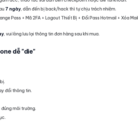
gâm acc, thao tác sai dẫn đến checkpoint hoặc die tài khoản.
sau
7 ngày
, dẫn đến bị back/hack thì tự chịu trách nhiệm.
 Change Pass + Mã 2FA + Logout Thiết Bị + Đổi Pass Hotmail + Xóa 
̀y
, vui lòng lưu lại thông tin đơn hàng sau khi mua.
one dễ "die"
ị.
y đổi thông tin.
 đúng môi trường.
̣c.