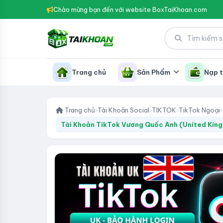
Chào mừng bạn đến với website BoxTaiKhoan.com
Trang chủ
Sản Phẩm
Nạp t
Trang chủ
›
Tài Khoản Social
›
TIKTOK
›
TikTok Ngoại
›
Tài Khoản TikTok Vương Quốc Anh (United King