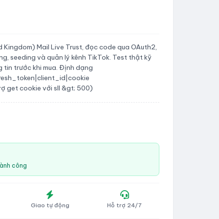
 Kingdom) Mail Live Trust, đọc code qua OAuth2,
g, seeding và quản lý kênh TikTok. Test thật kỹ
g tin trước khi mua. Định dạng
resh_token|client_id|cookie
ợ get cookie với sll &gt; 500)
hành công
Giao tự động
Hỗ trợ 24/7