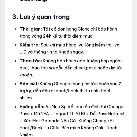
3. Lưu ý quan trọng
Thời gian:
Tất cả đơn hàng Clone chỉ bảo hành
trong vòng
24h
kể từ thời điểm mua.
Kiểm tra:
Sau khi mua hàng, vui lòng kiểm tra live
UID và thông tin tài khoản ngay.
Thao tác:
Không bảo hành các trường hợp ngâm
acc, thao tác sai dẫn đến checkpoint hoặc die tài
khoản.
Bảo mật:
Không Change thông tin tài khoản sau
7
ngày
, dẫn đến bị back/hack thì tự chịu trách
nhiệm.
Hướng dẫn:
Ae Mua Sp Về, acc ổn định thì Change
Pass + Mã 2FA + Logout Thiết Bị + Đổi Pass Hotmail
+ Xóa Mail Getnada Nếu Có . Không Change Bị
Hack/Back Tự Chịu, Bên mình Không Chịu Trách
Nhiệm.