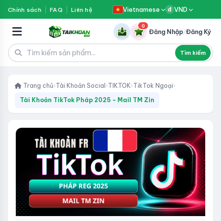
Vietnamese
VND
Chính sách
FAQ
Liên hệ
đ
0
Đăng Nhập
/
Đăng Ký
Tìm kiếm
Trang chủ
›
Tài Khoản Social
›
TIKTOK
›
TikTok Ngoại
›
Tài Khoản TikTok Pháp 2025 - Mail TM Zin