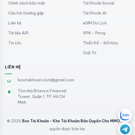
Chính sách bảo mật
Tài Khoản Social
Câu hỏi thường gặp
Tài Khoản AI
Liên hệ
eSIM Du Lịch
Tài liệu API
VPN - Proxy
Tin tức
Thiết Kế - Đồ Hoạ
Giải Trí
LIÊN HỆ
boxtaikhoan.com@gmail.com
Tòa nhà Bitexco Financial
Tower, Quận 1, TP. Hồ Chí
Minh
© 2026
Box Tài Khoản - Kho Tài Khoản Bản Quyền Cho MMO
. Mọi
quyền được bảo lưu.