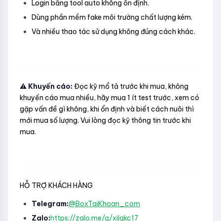
Login bằng tool auto không ổn định.
Dùng phần mềm fake môi trường chất lượng kém.
Và nhiều thao tác sử dụng không đúng cách khác.
⚠️ Khuyến cáo:
Đọc kỹ mổ tả trước khi mua, không
khuyến cáo mua nhiều, hãy mua 1 ít test trước, xem có
gặp vấn đề gì không, khi ổn định và biết cách nuôi thì
mới mua số lượng. Vui lòng đọc kỹ thông tin trước khi
mua.
HỖ TRỢ KHÁCH HÀNG
Telegram:
@BoxTaiKhoan_com
Zalo:
https://zalo.me/g/xilqkc17