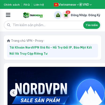
Vietnamese
VND
Chính sách
FAQ
Liên hệ
đ
0
Đăng Nhập
/
Đăng Ký
Tìm kiếm
Trang chủ
›
VPN - Proxy
›
Tài Khoản NordVPN Giá Rẻ - Hỗ Trợ Đổi IP, Bảo Mật Kết
Nối Và Truy Cập Riêng Tư