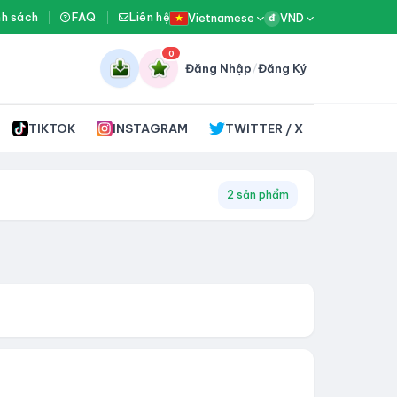
nh sách
FAQ
Liên hệ
Vietnamese
VND
đ
0
Đăng Nhập
/
Đăng Ký
TIKTOK
INSTAGRAM
TWITTER / X
2 sản phẩm