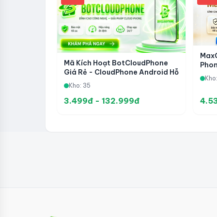
MaxC
Mã Kích Hoạt BotCloudPhone
Phon
Giá Rẻ - CloudPhone Android Hỗ
Auto
Kho
Trợ Treo App, Automation
Kho
Kho: 35
Mobile Và Vận Hành Social
3.499đ - 132.999đ
4.5