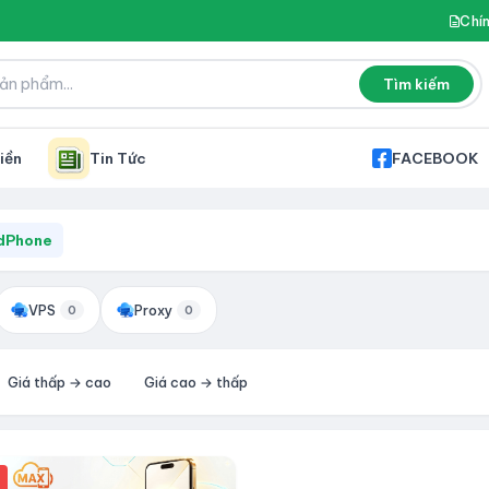
Chí
Tìm kiếm
iền
Tin Tức
FACEBOOK
dPhone
VPS
Proxy
0
0
Giá thấp → cao
Giá cao → thấp