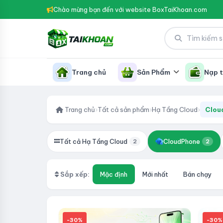
Chào mừng bạn đến với website BoxTaiKhoan.com
Trang chủ
Sản Phẩm
Nạp t
Trang chủ
›
Tất cả sản phẩm
›
Hạ Tầng Cloud
›
Clou
Tất cả Hạ Tầng Cloud
CloudPhone
2
2
Sắp xếp:
Mặc định
Mới nhất
Bán chạy
-30%
-30%