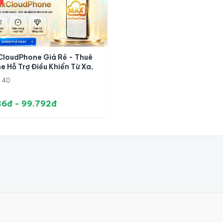
loudPhone Giá Rẻ - Thuê
e Hỗ Trợ Điều Khiển Từ Xa,
mation Social Và Nuôi Tài
: 40
ản
36đ - 99.792đ