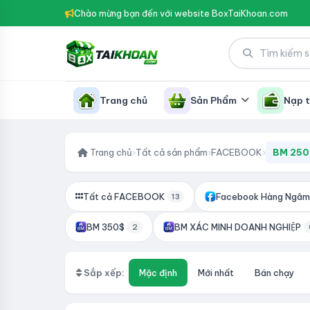
Chào mừng bạn đến với website BoxTaiKhoan.com
Trang chủ
Sản Phẩm
Nạp t
Trang chủ
›
Tất cả sản phẩm
›
FACEBOOK
›
BM 250
Tất cả FACEBOOK
Facebook Hàng Ngâm
13
BM 350$
BM XÁC MINH DOANH NGHIỆP
2
Sắp xếp:
Mặc định
Mới nhất
Bán chạy