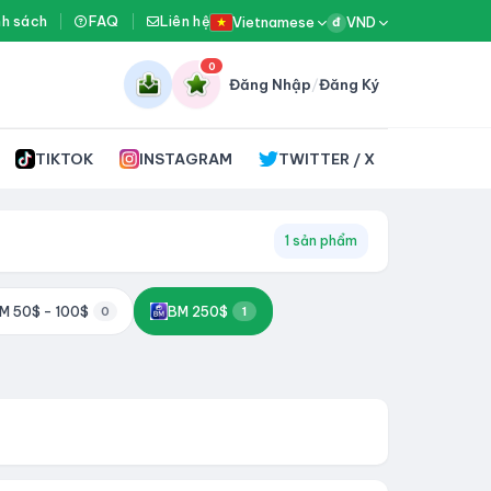
nh sách
FAQ
Liên hệ
Vietnamese
VND
đ
0
Đăng Nhập
/
Đăng Ký
TIKTOK
INSTAGRAM
TWITTER / X
1 sản phẩm
M 50$ - 100$
BM 250$
0
1