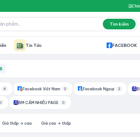
Chí
Tìm kiếm
iền
Tin Tức
FACEBOOK
$
Facebook Việt Nam
Facebook Ngoại
B
6
2
2
BM CẦM NHIỀU PAGE
0
0
Giá thấp → cao
Giá cao → thấp