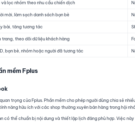
 và lọc nhóm theo nhu cầu chiến dịch
N
lời mời, làm sạch danh sách bạn bè
N
ẩy bài, tăng tương tác
S
 trang, theo dõi dữ liệu khách hàng
F
UID, bạn bè, nhóm hoặc người đã tương tác
N
hần mềm Fplus
ook
quan trọng của Fplus. Phần mềm cho phép người dùng chia sẻ nhiều 
à tính năng hữu ích với các shop thường xuyên bán hàng trong hội nh
có thể chuẩn bị nội dung và thiết lập lịch đăng phù hợp. Việc này 