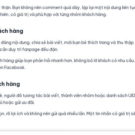
 thận. Bạn không nên comment quá dày, lặp lại một nội dung liên tụ
hiên, có giá trị và phù hợp với từng nhóm khách hàng.
ách hàng
 đăng nội dung, chia sẻ bài viết, mời bạn bè thích trang và thu thập 
 cần duy trì fanpage đều đặn.
ch hàng giúp bạn phản hồi nhanh hơn, không bỏ lỡ khách có nhu cầu. K
rên Facebook.
ách hàng
bè, người đã tương tác bài viết, thành viên nhóm hoặc danh sách UI
 hoặc gửi ưu đãi.
, rõ lợi ích và không nên gửi quá nhiều lần. Một tin nhắn có giá trị s