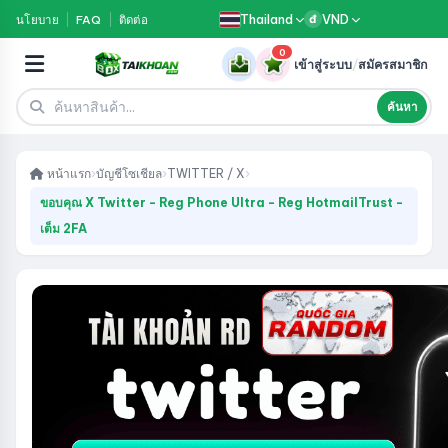
Thailand
VND
นโยบาย
FAQ
ติดต่อ
đ
0
เข้าสู่ระบบ
/
สมัครสมาชิก
ค้นหา
หน้าแรก
›
บัญชีโซเชียล
›
TWITTER / X
›
ขอบคุณ X Twitter - Reg Phone Ultra - Reg HotmailTrust -
เต็ม 2FA