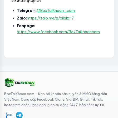
การสนับสนุนลูกค้า
Telegram:
@BoxTaiKhoan_com
Zalo:
https://zalo.me/g/xilqkc17
Fanpage:
https://www.facebook.com/BoxTaikhoancom
BoxTaiKhoan.com - Kho tài khoản bản quyền & MMO hàng đầu
Việt Nam. Cung cấp Facebook Clone, Via, BM, Gmail, TikTok,
Instagram chất lượng cao, giao tự động 24/7, bảo hành uy tín.