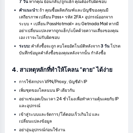
7 วัน
หากคุณ ย้อนกลับ/ถูกแฮ็ก คุณต้องรับผิดชอบ
คำแนะนำ:
ถ้า คุณซื้อผลิตภัณฑ์และบัญชีของคุณมี
เสถียรภาพ เปลี่ยน Pass+ รหัส 2FA+ อุปกรณ์ออกจาก
ระบบ + เปลี่ยน PassHotmail+ ลบ Getnada Mail หากมี
อย่าเปลี่ยนแปลงหากถูกแฮ็ก/แบ็คด้วยความเสี่ยงของคุณ
เอง เราจะไม่รับผิดชอบ
ระบบ:
คำสั่งซื้อจะถูก ลบโดยอัตโนมัติหลังจาก
3 วัน
โปรด
บันทึกข้อมูลคำสั่งซื้อของคุณหลังจากนั้น กำลังซื้อ
4. สาเหตุหลักที่ทำให้โคลน "ตาย" ได้ง่าย
การใช้สกปรก VPN/Proxy, บัญชีดำ IP
เพิ่มชุดของโคลนบน IP เดียวกัน
อย่าแช่แอคเป็นเวลา 24 ชั่วโมงเพื่อทำความคุ้นเคยกับ IP
และอุปกรณ์
เข้าสู่ระบบและจัดการ/โต้ตอบเร็วเกินไป และ
เปลี่ยนแปลงข้อมูล
อย่าอุ่นอุปกรณ์ก่อนใช้งาน