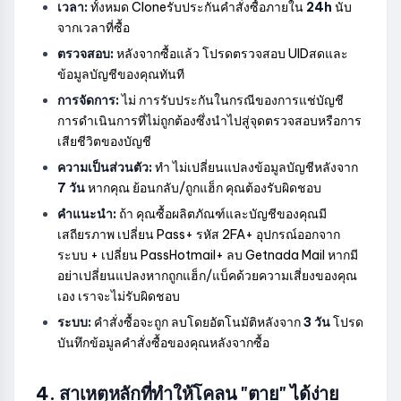
เวลา:
ทั้งหมด Cloneรับประกันคำสั่งซื้อภายใน
24h
นับ
จากเวลาที่ซื้อ
ตรวจสอบ:
หลังจากซื้อแล้ว โปรดตรวจสอบ UIDสดและ
ข้อมูลบัญชีของคุณทันที
การจัดการ:
ไม่ การรับประกันในกรณีของการแช่บัญชี
การดำเนินการที่ไม่ถูกต้องซึ่งนำไปสู่จุดตรวจสอบหรือการ
เสียชีวิตของบัญชี
ความเป็นส่วนตัว:
ทำ ไม่เปลี่ยนแปลงข้อมูลบัญชีหลังจาก
7 วัน
หากคุณ ย้อนกลับ/ถูกแฮ็ก คุณต้องรับผิดชอบ
คำแนะนำ:
ถ้า คุณซื้อผลิตภัณฑ์และบัญชีของคุณมี
เสถียรภาพ เปลี่ยน Pass+ รหัส 2FA+ อุปกรณ์ออกจาก
ระบบ + เปลี่ยน PassHotmail+ ลบ Getnada Mail หากมี
อย่าเปลี่ยนแปลงหากถูกแฮ็ก/แบ็คด้วยความเสี่ยงของคุณ
เอง เราจะไม่รับผิดชอบ
ระบบ:
คำสั่งซื้อจะถูก ลบโดยอัตโนมัติหลังจาก
3 วัน
โปรด
บันทึกข้อมูลคำสั่งซื้อของคุณหลังจากซื้อ
4. สาเหตุหลักที่ทำให้โคลน "ตาย" ได้ง่าย