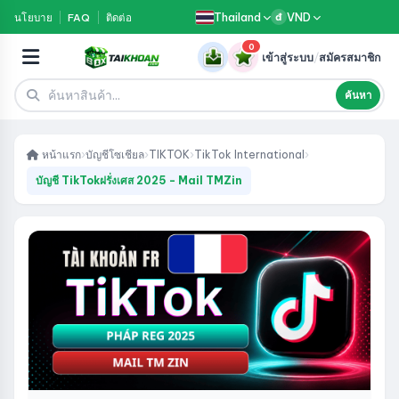
Thailand
VND
นโยบาย
FAQ
ติดต่อ
đ
0
เข้าสู่ระบบ
/
สมัครสมาชิก
ค้นหา
หน้าแรก
›
บัญชีโซเชียล
›
TIKTOK
›
TikTok International
›
บัญชี TikTokฝรั่งเศส 2025 - Mail TMZin