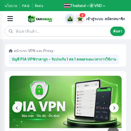
Thailand
VND
นโยบาย
FAQ
ติดต่อ
đ
0
เข้าสู่ระบบ
/
สมัครสมาชิก
ค้นหา
หน้าแรก
›
VPN และ Proxy
›
บัญชี PIA VPNราคาถูก - รับประกัน 1 ต่อ 1 ตลอดระยะเวลาการใช้งาน