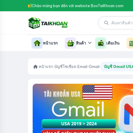
Chào mừng bạn đến với website BoxTaiKhoan.com
หน้าแรก
สินค้า
เติมเงิน
หน้าแรก
›
บัญชีโซเชียล
›
Email
›
Gmail
›
บัญชี Gmail USA