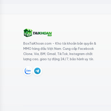
BoxTaiKhoan.com - Kho tài khoản bản quyền &
MMO hàng đầu Việt Nam. Cung cấp Facebook
Clone, Via, BM, Gmail, TikTok, Instagram chất
lượng cao, giao tự động 24/7, bảo hành uy tín.