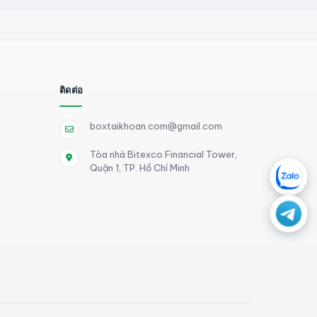
ติดต่อ
boxtaikhoan.com@gmail.com
Tòa nhà Bitexco Financial Tower,
Quận 1, TP. Hồ Chí Minh