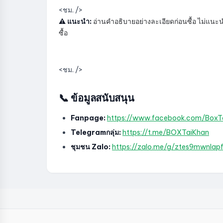
<ชม. />
⚠️ แนะนำ:
อ่านคำอธิบายอย่างละเอียดก่อนซื้อ ไม่แนะนำใ
ซื้อ
<ชม. />
📞 ข้อมูลสนับสนุน
Fanpage:
https://www.facebook.com/Box
Telegramกลุ่ม:
https://t.me/BOXTaiKhan
ชุมชน Zalo:
https://zalo.me/g/ztes9mwnlapff