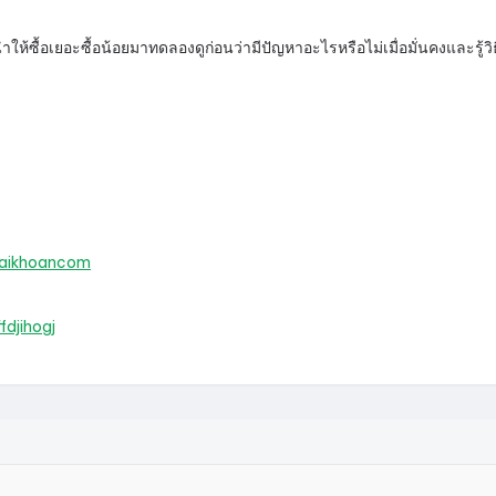
ห้ซื้อเยอะซื้อน้อยมาทดลองดูก่อนว่ามีปัญหาอะไรหรือไม่เมื่อมั่นคงและรู้วิ
Taikhoancom
djihogj