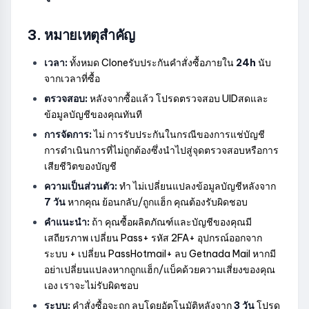
3. หมายเหตุสำคัญ
เวลา:
ทั้งหมด Cloneรับประกันคำสั่งซื้อภายใน
24h
นับ
จากเวลาที่ซื้อ
ตรวจสอบ:
หลังจากซื้อแล้ว โปรดตรวจสอบ UIDสดและ
ข้อมูลบัญชีของคุณทันที
การจัดการ:
ไม่ การรับประกันในกรณีของการแช่บัญชี
การดำเนินการที่ไม่ถูกต้องซึ่งนำไปสู่จุดตรวจสอบหรือการ
เสียชีวิตของบัญชี
ความเป็นส่วนตัว:
ทำ ไม่เปลี่ยนแปลงข้อมูลบัญชีหลังจาก
7 วัน
หากคุณ ย้อนกลับ/ถูกแฮ็ก คุณต้องรับผิดชอบ
คำแนะนำ:
ถ้า คุณซื้อผลิตภัณฑ์และบัญชีของคุณมี
เสถียรภาพ เปลี่ยน Pass+ รหัส 2FA+ อุปกรณ์ออกจาก
ระบบ + เปลี่ยน PassHotmail+ ลบ Getnada Mail หากมี
อย่าเปลี่ยนแปลงหากถูกแฮ็ก/แบ็คด้วยความเสี่ยงของคุณ
เอง เราจะไม่รับผิดชอบ
ระบบ:
คำสั่งซื้อจะถูก ลบโดยอัตโนมัติหลังจาก
3 วัน
โปรด