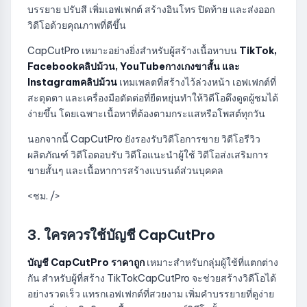
บรรยาย ปรับสี เพิ่มเอฟเฟกต์ สร้างอินโทร ปิดท้าย และส่งออก
วิดีโอด้วยคุณภาพที่ดีขึ้น
CapCutPro เหมาะอย่างยิ่งสำหรับผู้สร้างเนื้อหาบน
TikTok,
Facebookคลิปม้วน, YouTubeกางเกงขาสั้น และ
Instagramคลิปม้วน
เทมเพลตที่สร้างไว้ล่วงหน้า เอฟเฟกต์ที่
สะดุดตา และเครื่องมือตัดต่อที่ยืดหยุ่นทำให้วิดีโอดึงดูดผู้ชมได้
ง่ายขึ้น โดยเฉพาะเนื้อหาที่ต้องตามกระแสหรือโพสต์ทุกวัน
นอกจากนี้ CapCutPro ยังรองรับวิดีโอการขาย วิดีโอรีวิว
ผลิตภัณฑ์ วิดีโอตอบรับ วิดีโอแนะนำผู้ใช้ วิดีโอส่งเสริมการ
ขายสั้นๆ และเนื้อหาการสร้างแบรนด์ส่วนบุคคล
<ชม. />
3. ใครควรใช้บัญชี CapCutPro
บัญชี CapCutPro ราคาถูก
เหมาะสำหรับกลุ่มผู้ใช้ที่แตกต่าง
กัน สำหรับผู้ที่สร้าง TikTokCapCutPro จะช่วยสร้างวิดีโอได้
อย่างรวดเร็ว แทรกเอฟเฟกต์ที่สวยงาม เพิ่มคำบรรยายที่ดูง่าย