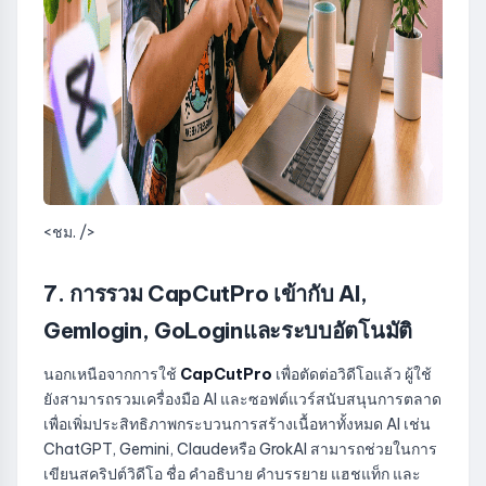
<ชม. />
7. การรวม CapCutPro เข้ากับ AI,
Gemlogin, GoLoginและระบบอัตโนมัติ
นอกเหนือจากการใช้
CapCutPro
เพื่อตัดต่อวิดีโอแล้ว ผู้ใช้
ยังสามารถรวมเครื่องมือ AI และซอฟต์แวร์สนับสนุนการตลาด
เพื่อเพิ่มประสิทธิภาพกระบวนการสร้างเนื้อหาทั้งหมด AI เช่น
ChatGPT, Gemini, Claudeหรือ GrokAI สามารถช่วยในการ
เขียนสคริปต์วิดีโอ ชื่อ คำอธิบาย คำบรรยาย แฮชแท็ก และ