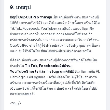
9. บทสรุป
บัญชี CapCutPro ราคาถูก
เป็นตัวเลือกที่เหมาะสมสำหรับผู้
ใช้ที่ต้องการแก้ไขวิดีโอระดับไฮเอนด์ สร้างเนื้อหา สร้างวิดีโอ
TikTok, Facebook, YouTubeและคลิปม้วนแบบมืออาชีพ
ด้วยความสามารถในการรองรับการตัดต่อวิดีโอที่รวดเร็ว
ทรัพยากรสร้างสรรค์มากมาย และความสะดวกในการใช้งาน
CapCutPro ช่วยให้ผู้ใช้ประหยัดเวลา ปรับปรุงคุณภาพเนื้อหา
และปรับใช้วิดีโอโซเชียลได้อย่างมีประสิทธิภาพมากขึ้น
นี่คือตัวเลือกที่เหมาะสมสำหรับผู้ที่ต้องการสร้างวิดีโอสั้นเป็น
ประจำใน
TikTok, Facebookคลิปม้วน,
YouTubeShorts และ Instagramคลิปม้วน
เมื่อรวมกับ AI,
Gemlogin, GoLoginและเครื่องมืออัตโนมัติ ผู้ใช้จะสามารถ
สร้างกระบวนการสร้างเนื้อหาที่สมบูรณ์ยิ่งขึ้นได้: คิดไอเดีย
เขียนสคริปต์ แก้ไขวิดีโอ จัดการบัญชี และโพสต์เนื้อหาไปยัง
หลายแพลตฟอร์ม
<ชม. />