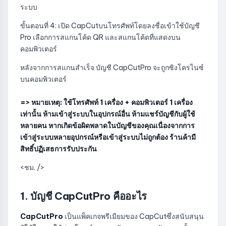
ระบบ
ขั้นตอนที่ 4: เปิด CapCutบนโทรศัพท์โดยลงชื่อเข้าใช้บัญชี
Pro เลือกการสแกนโค้ด QR และสแกนโค้ดที่แสดงบน
คอมพิวเตอร์
หลังจากการสแกนสำเร็จ บัญชี CapCutPro จะถูกซิงโครไนซ์
บนคอมพิวเตอร์
=> หมายเหตุ: ใช้โทรศัพท์ 1 เครื่อง + คอมพิวเตอร์ 1 เครื่อง
เท่านั้น ห้ามเข้าสู่ระบบในอุปกรณ์อื่น ห้ามแชร์บัญชีกับผู้ใช้
หลายคน หากเกิดข้อผิดพลาดในบัญชีของคุณเนื่องจากการ
เข้าสู่ระบบหลายอุปกรณ์หรือเข้าสู่ระบบไม่ถูกต้อง ร้านค้ามี
สิทธิ์ปฏิเสธการรับประกัน
<ชม. />
1. บัญชี CapCutPro คืออะไร
CapCutPro
เป็นแพ็คเกจพรีเมียมของ CapCutซึ่งสนับสนุน