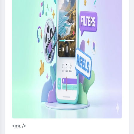
<ชม. />