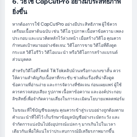
6. วิธีใช้ CapCutPro อย่างมีประสิทธิภาพ
ยิ่งขึ้น
หากต้องการใช้ CapCutPro อย่างมีประสิทธิภาพ ผู้ใช้ควร
เตรียมเนื้อหาต้นฉบับ เช่น วิดีโอ รูปภาพ เนื้อหาข้อความ เพลง
ประกอบ และแนวคิดหลักไว้ล่วงหน้า เมื่อสร้างวิดีโอ คุณควร
กำหนดเป้าหมายอย่างชัดเจน: วิดีโอการขาย วิดีโอที่ดึงดูด
กระแส วิดีโอรีวิว วิดีโอแนะนำ หรือวิดีโอการสร้างแบรนด์
ส่วนบุคคล
สำหรับวิดีโอที่โพสต์ TikTokคลิปม้วนหรือกางเกงขาสั้น ควร
ให้ความสำคัญกับเนื้อหาที่กระชับ ช่วงต้นเรื่องที่น่าดึงดูด
ข้อความที่อ่านง่าย และการจัดวางที่ชัดเจน ก่อนเผยแพร่ ผู้ใช้
ควรตรวจสอบเสียง รูปภาพ เนื้อหาข้อความ และองค์ประกอบ
ลิขสิทธิ์เพื่อจำกัดความเสี่ยงในการละเมิดนโยบายแพลตฟอร์ม
ในขณะที่ใช้บัญชีของคุณ คุณควรเข้าสู่ระบบอย่างถูกต้องตาม
คำแนะนำที่ให้ไว้ เก็บรักษาข้อมูลบัญชีอย่างระมัดระวัง และ
จำกัดการแบ่งปันไปยังอุปกรณ์แปลก ๆ มากเกินไปในเวลา
เดียวกันเพื่อให้แน่ใจว่าประสบการณ์มีเสถียรภาพมากขึ้น