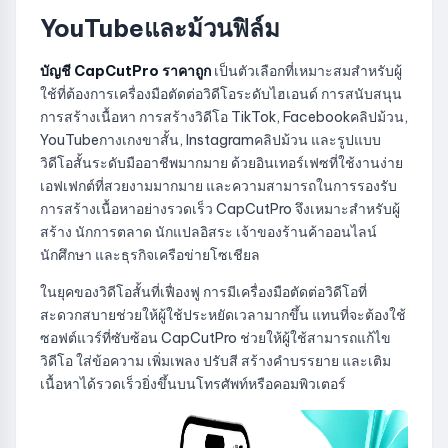
YouTubeและม้วนฟิล์ม
บัญชี CapCutPro ราคาถูก
เป็นตัวเลือกที่เหมาะสมสำหรับผู้
ใช้ที่ต้องการเครื่องมือตัดต่อวิดีโอระดับไฮเอนด์ การสนับสนุน
การสร้างเนื้อหา การสร้างวิดีโอ TikTok, Facebookคลิปม้วน,
YouTubeกางเกงขาสั้น, Instagramคลิปม้วน และรูปแบบ
วิดีโอสั้นระดับมืออาชีพมากมาย ด้วยอินเทอร์เฟซที่ใช้งานง่าย
เอฟเฟกต์ที่สวยงามมากมาย และความสามารถในการรองรับ
การสร้างเนื้อหาอย่างรวดเร็ว CapCutPro จึงเหมาะสำหรับผู้
สร้าง นักการตลาด นักแปลอิสระ เจ้าของร้านค้าออนไลน์
นักศึกษา และธุรกิจเครือข่ายโซเชียล
ในยุคของวิดีโอสั้นที่เฟื่องฟู การมีเครื่องมือตัดต่อวิดีโอที่
สะดวกสบายช่วยให้ผู้ใช้ประหยัดเวลามากขึ้น แทนที่จะต้องใช้
ซอฟต์แวร์ที่ซับซ้อน CapCutPro ช่วยให้ผู้ใช้สามารถแก้ไข
วิดีโอ ใส่ข้อความ เพิ่มเพลง ปรับสี สร้างคำบรรยาย และเติม
เนื้อหาได้รวดเร็วยิ่งขึ้นบนโทรศัพท์หรือคอมพิวเตอร์