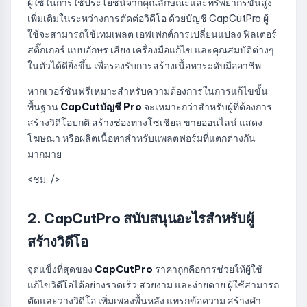
ผู้ใช้ในการใช้ประโยชน์จากคุณลักษณะและทรัพยากรขั้นสูง
เพิ่มเติมในระหว่างการตัดต่อวิดีโอ ด้วยบัญชี CapCutPro ผู้
ใช้จะสามารถใช้เทมเพลต เอฟเฟกต์การเปลี่ยนแปลง ฟิลเตอร์
สติ๊กเกอร์ แบบอักษร เสียง เครื่องมือแก้ไข และคุณสมบัติต่างๆ
ในตัวได้ดียิ่งขึ้น เพื่อรองรับการสร้างเนื้อหาระดับมืออาชีพ
หากเวอร์ชันฟรีเหมาะสำหรับความต้องการในการแก้ไขขั้น
พื้นฐาน
CapCutบัญชี Pro
จะเหมาะกว่าสำหรับผู้ที่ต้องการ
สร้างวิดีโอปกติ สร้างช่องทางโซเชียล ขายออนไลน์ แสดง
โฆษณา หรือผลิตเนื้อหาสำหรับแพลตฟอร์มที่แตกต่างกัน
มากมาย
<ชม. />
2. CapCutPro สนับสนุนอะไรสำหรับผู้
สร้างวิดีโอ
จุดแข็งที่สุดของ
CapCutPro
ราคาถูกคือการช่วยให้ผู้ใช้
แก้ไขวิดีโอได้อย่างรวดเร็ว สวยงาม และง่ายดาย ผู้ใช้สามารถ
ตัดและวางวิดีโอ เพิ่มเพลงพื้นหลัง แทรกข้อความ สร้างคำ