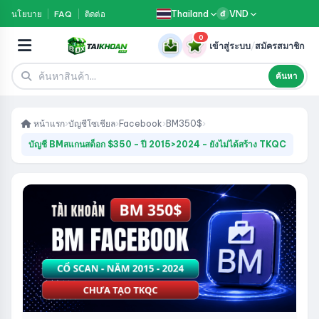
Thailand
VND
นโยบาย
FAQ
ติดต่อ
đ
0
เข้าสู่ระบบ
/
สมัครสมาชิก
ค้นหา
หน้าแรก
›
บัญชีโซเชียล
›
Facebook
›
BM350$
›
บัญชี BMสแกนสต็อก $350 - ปี 2015>2024 - ยังไม่ได้สร้าง TKQC