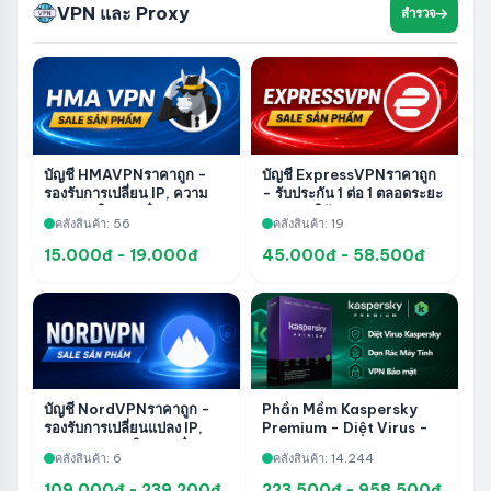
VPN และ Proxy
สำรวจ
บัญชี HMAVPNราคาถูก -
บัญชี ExpressVPNราคาถูก
รองรับการเปลี่ยน IP, ความ
- รับประกัน 1 ต่อ 1 ตลอดระยะ
ปลอดภัยในการเชื่อมต่อ และ
เวลาการใช้งาน
คลังสินค้า: 56
คลังสินค้า: 19
การเข้าถึงส่วนตัว
15.000đ - 19.000đ
45.000đ - 58.500đ
Phần Mềm Kaspersky
บัญชี NordVPNราคาถูก -
Premium - Diệt Virus -
รองรับการเปลี่ยนแปลง IP,
Dọn Data - VPN Bảo Vệ
ความปลอดภัยในการเชื่อมต่อ
คลังสินค้า: 14.244
คลังสินค้า: 6
Quyền Riêng Tư
และการเข้าถึงส่วนตัว
109.000đ - 239.200đ
223.500đ - 958.500đ