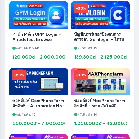
-30%
Phần Mềm GPM Login -
บัญชีเบราว์เซอร์ป้องกันการ
Antidetect Browser
ตรวจจับ Gemlogin – ได้รับ
Quản Lý Nhiều Tài Khoản
อนุญาต – อัปเกรดอีเมลอย่าง
คลังสินค้า: 248
คลังสินค้า: 19
เป็นทางการ
120.000đ - 2.000.000đ
139.300đ - 2.125.000đ
-50%
-30%
ซอฟต์แวร์ GemPhoneFarm
ซอฟต์แวร์ MaxPhoneFarm
ลิขสิทธิ์ - Automation No-
ลิขสิทธิ์ - ระบบอัตโนมัติ
Code รองรับการรันแอป
Facebook บนมือถือ จัดการ
คลังสินค้า: 10
คลังสินค้า: 10
จัดการอุปกรณ์ และ Social
บัญชีและ Phone Farm
560.000đ - 7.000.000đ
1.050.000đ - 42.000.000đ