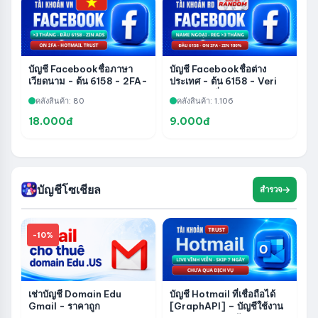
บัญชี Facebookชื่อภาษา
บัญชี Facebookชื่อต่าง
เวียดนาม - ต้น 6158 - 2FA-
ประเทศ - ต้น 6158 - Veri
Veri Phone -
Phone - เพิ่ม Hotmail-
คลังสินค้า: 80
คลังสินค้า: 1.106
Hotmailความน่าเชื่อถือ -
2FA100% Zin - Reg
Zin ADS - การลงทะเบียน
มากกว่า 3 เดือน - ต้น 6158
18.000đ
9.000đ
เกิน 3 เดือน
บัญชีโซเชียล
สำรวจ
-10%
เช่าบัญชี Domain Edu
บัญชี Hotmail ที่เชื่อถือได้
Gmail - ราคาถูก
[GraphAPI] – บัญชีใช้งาน
ถาวร – ผ่านการข้ามการรอ 7