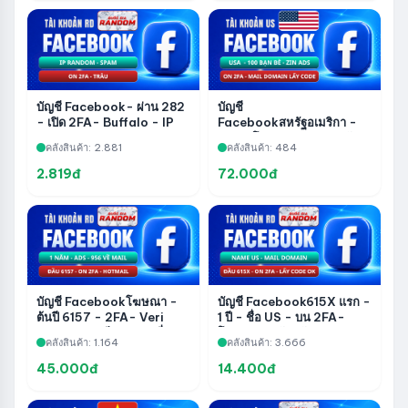
บัญชี Facebook- ผ่าน 282
บัญชี
- เปิด 2FA- Buffalo - IP
Facebookสหรัฐอเมริกา -
สุ่ม - สแปม
2FA- โดเมน Veri Mail รับ
คลังสินค้า: 2.881
คลังสินค้า: 484
รหัส - เพื่อน 100 คน - Zin
ADS
2.819đ
72.000đ
บัญชี Facebookโฆษณา -
บัญชี Facebook615X แรก -
ต้นปี 6157 - 2FA- Veri
1 ปี - ชื่อ US - บน 2FA-
Hotmail- 1 ปี - 956 เกี่ยว
โดเมน Ver รับรหัส
คลังสินค้า: 1.164
คลังสินค้า: 3.666
กับเมล - ผ่าน 282 - แชร์เพจ
โดยไม่มี WhatsApp
45.000đ
14.400đ