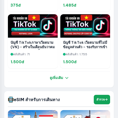
375đ
1.485đ
บัญชี TikTokภาษาเวียดนาม
บัญชี TikTok เวียดนามที่ไม่มี
(VN) - สร้างในเดือนธันวาคม
ข้อมูลส่วนตัว – รองรับการเข้า
2568 - Hotmailล็อค -
สู่ระบบ OAuth2 ของ
คลังสินค้า: 71
คลังสินค้า: 1.755
บัญชี Ancient Delicious
Hotmail Trust แบบสด –
รองรับการกู้คืนรหัส
1.500đ
1.500đ
ดูเพิ่มเติม
eSIM สำหรับการเดินทาง
สำรวจ