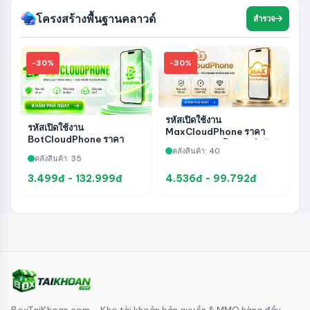
โครงสร้างพื้นฐานคลาวด์
สำรวจ
-30%
-30%
รหัสเปิดใช้งาน
รหัสเปิดใช้งาน
MaxCloudPhone ราคา
BotCloudPhone ราคา
ประหยัด – เช่าโทรศัพท์พร้อม
ประหยัด – CloudPhone
คลังสินค้า: 40
ควบคุมระยะไกล, ระบบ
คลังสินค้า: 35
สำหรับ Android รองรับ
อัตโนมัติสำหรับโซเชียลมีเดีย
การเตรียมแอปพลิเคชัน, การ
3.499đ - 132.999đ
4.536đ - 99.792đ
และการจัดการบัญชี
ทำงานอัตโนมัติบนมือถือ และ
การจัดการโซเชียลมีเดีย
BoxTaiKhoan.com - Kho tài khoản bản quyền & MMO hàng đầu