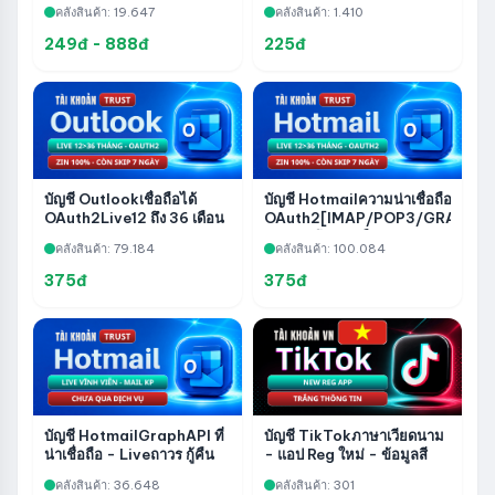
คลังสินค้า: 19.647
คลังสินค้า: 1.410
วัน – ไม่เคยใช้งานมาก่อน
249đ - 888đ
225đ
บัญชี Outlookเชื่อถือได้
บัญชี Hotmailความน่าเชื่อถือ -
OAuth2Live12 ถึง 36 เดือน
OAuth2[IMAP/POP3/GRAPH]
– IMAP/POP3/GRAPH –
Live12 ถึง 36 เดือน - 100% Zin -
คลังสินค้า: 79.184
คลังสินค้า: 100.084
100% Zin – 7 วันในการข้าม
7 วันในการข้าม
375đ
375đ
บัญชี HotmailGraphAPI ที่
บัญชี TikTokภาษาเวียดนาม
น่าเชื่อถือ - Liveถาวร กู้คืน
- แอป Reg ใหม่ - ข้อมูลสี
กล่องจดหมาย Fviainboxes
ขาว
คลังสินค้า: 36.648
คลังสินค้า: 301
- ยังไม่ได้ให้บริการ