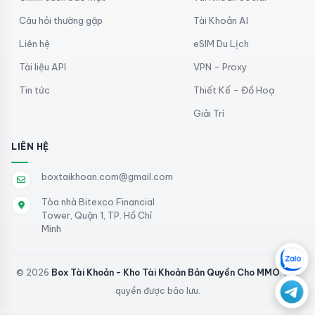
Câu hỏi thường gặp
Tài Khoản AI
Liên hệ
eSIM Du Lịch
Tài liệu API
VPN - Proxy
Tin tức
Thiết Kế - Đồ Hoạ
Giải Trí
LIÊN HỆ
boxtaikhoan.com@gmail.com
Tòa nhà Bitexco Financial
Tower, Quận 1, TP. Hồ Chí
Minh
© 2026
Box Tài Khoản - Kho Tài Khoản Bản Quyền Cho MMO
. Mọi
quyền được bảo lưu.