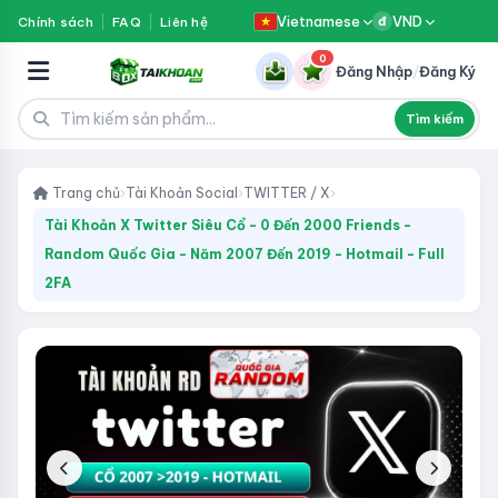
Vietnamese
VND
Chính sách
FAQ
Liên hệ
đ
0
Đăng Nhập
/
Đăng Ký
Tìm kiếm
Trang chủ
›
Tài Khoản Social
›
TWITTER / X
›
Tài Khoản X Twitter Siêu Cổ - 0 Đến 2000 Friends -
Random Quốc Gia - Năm 2007 Đến 2019 - Hotmail - Full
2FA