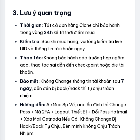
3. Lưu ý quan trọng
Thời gian:
Tất cả đơn hàng Clone chỉ bảo hành
trong vòng
24h
kể từ thời điểm mua.
Kiểm tra:
Sau khi mua hàng, vui lòng kiểm tra live
UID và thông tin tài khoản ngay.
Thao tác:
Không bảo hành các trường hợp ngâm
acc, thao tác sai dẫn đến checkpoint hoặc die tài
khoản.
Bảo mật:
Không Change thông tin tài khoản sau
7
ngày
, dẫn đến bị back/hack thì tự chịu trách
nhiệm.
Hướng dẫn:
Ae Mua Sp Về, acc ổn định thì Change
Pass + Mã 2FA + Logout Thiết Bị + Đổi Pass Hotmail
+ Xóa Mail Getnada Nếu Có . Không Change Bị
Hack/Back Tự Chịu, Bên mình Không Chịu Trách
Nhiệm.